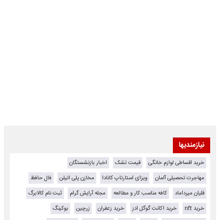
نیازمندیها
خرید اقساطی لوازم خانگی
قیمت تشک
اخبار بازنشستگان
مهاجرت تحصیلی آلمان
ویزای استارتاپ کانادا
مخازن پلی اتیلن
فال حافظ
قلیان میرداماد
کافه مناسب کار و مطالعه
مجله آرایش گرام
ثبت نام کالابرگ
خرید nft
خرید اکانت گوگل ادز
خرید زعفران
زرچین
بوکینگ