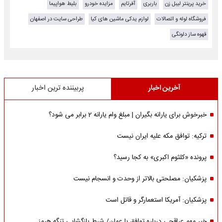
خرید پرینتر لیبل زن
باربری
آفرتایم
مزایده خودرو
بلیط هواپیما
فروشگاه لوله و اتصالات
لوازم یدکی ماشین های کیا
طراحی سایت در اصفهان
قهوه ساز دلونگی
آخرین اخبار
پربیننده ترین اخبار
خبرخوش برای یارانه بگیران | مبلغ وام یارانه 2 برابر می شود؟
ترکیه: توافق مکه علیه ایران نیست
پرونده «کلثوم اکبری» به کجا رسید؟
پزشکیان: مصلحتی بالاتر از وحدت و انسجام نیست
پزشکیان: آمریکا استعمارگر و قاتل است
خبر مهم عراقچی درباره توافق با عمان/ شرط بازگشایی تنگه هرمز