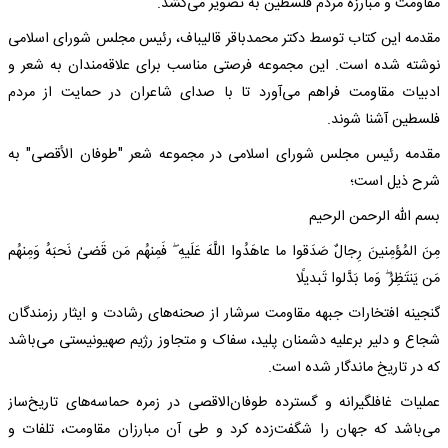
مقاومت و مبارزه مردم فلسطین به تصویر می‌کشد.
مقدمه این کتاب توسط دکتر محمدباقر قالیباف، رئیس مجلس شورای اسلامی
نوشته شده است. این مجموعه فرصتی مناسب برای علاقه‌مندان به شعر و
ادبیات مقاومت فراهم می‌آورد تا با صدای شاعران در حمایت از مردم
فلسطین آشنا شوند.
مقدمه رئیس مجلس شورای اسلامی در مجموعه شعر "طوفان الأقصی" به
شرح ذیل است؛
بسم الله الرحمن الرحیم
مِنَ المُؤمِنینَ رِجالٌ صَدَقوا ما عاهَدُوا اللَّهَ عَلَیهِ ۖ فَمِنهُم مَن قَضیٰ نَحبَهُ وَمِنهُم
مَن یَنتَظِرُ ۖ وَما بَدَّلوا تَبدیلًا
گنجینه افتخارات جبهه مقاومت سرشار از صحنه‌های رشادت و ایثار رزمندگان
شجاع و دلیر برعلیه دشمنان پلید، سفاک و متجاوز رژیم صهیونیستی می‌باشد
که در تاریخ ماندگار شده است.
عملیات غافلگیرانه و گسترده طوفان‌الاقصی در زمره حماسه‌های تاریخ‌ساز
می‌باشد که جهان را شگفت‌زده کرد و طی آن مبارزان مقاومت، تلفات و