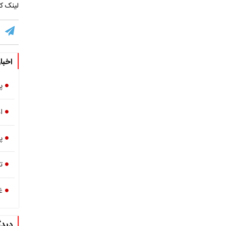
لینک کو
اخبا
پ
ا
پ
ت
غ
دیدگ