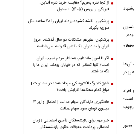
از کجا نقره بخریم؟ مقایسه خرید نقره آنلاین،
شنهاد
فیزیکی و بورس (1405) + جدول
پزشکیان: نقشه کشیده بودند ایران را ۴۸ ساعته مثل
انسوی
سوریه بگیرند
پزشکیان: علیرغم مشکلات دو سال گذشته، امروز
فعلا»
ایران را به عنوان یک کشور قدرتمند می‌شناسند
اگر تا امروز مانده‌ایم، به‌خاطر مردم نجیب ایران
 آن‌ها
است/ تنها کسانی که در خیابان بودند، ایران ما را
نگه نداشتند
نوز در
شارژ کالابرگ الکترونیکی مرداد ۱۴۰۵ در سه نوبت |
مبلغ کدام دهک‌ها افزایش یافت؟
افراد
 است؛
غافلگیری دارندگان سهام عدالت | احتمال واریز ۳
ارچوب
میلیون تومان سود سهام عدالت
خبر مهم برای بازنشستگان تأمین اجتماعی | زمان
اره چند محور
احتمالی پرداخت معوقات حقوق بازنشستگان