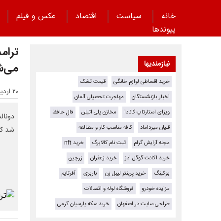
خانه
سیاست
اقتصاد
عکس و فیلم
پیوند‌ها
ترام
نیازمندیها
می‌ش
خرید اقساطی لوازم خانگی
قیمت تشک
۲۰ اردیبهشت ۱۴۰۵ - ۰۸:۵۱
اخبار بازنشستگان
مهاجرت تحصیلی آلمان
ویزای استارتاپ کانادا
مخازن پلی اتیلن
فال حافظ
قلیان میرداماد
کافه مناسب کار و مطالعه
شد که
مجله آرایش گرام
ثبت نام کالابرگ
خرید nft
خرید اکانت گوگل ادز
خرید زعفران
زرچین
بوکینگ
خرید پرینتر لیبل زن
باربری
آفرتایم
مزایده خودرو
فروشگاه لوله و اتصالات
طراحی سایت در اصفهان
خرید سکه پارسیان گرمی