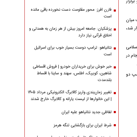
رگزار
فارن افرز: محور مقاومت دست نخورده باقی مانده
است
 میان
ر شد،
پزشکیان: جامعه امروز بیش از هر زمان به همدلی و
اخلاق قرآنی نیاز دارد
ی اسلامی
نتانیاهو: ترامپ دوست بسیار خوب برای اسرائیل
است
جام در
خبر خوش برای خریداران خودرو | فروش اقساطی
شاهین، کوییک، اطلس، سهند و ساینا با اقساط
پاکستان در ۱۱ آوریل، ترامپ دو
بلندمدت
تغییر زمان‌بندی واریز کالابرگ الکترونیکی مرداد ۱۴۰۵
| این خانوارها از لیست یارانه و کالابرگ خارج شدند
لفاظی جدید نتانیاهو علیه ایران
شرط ایران برای بازگشایی تنگه هرمز