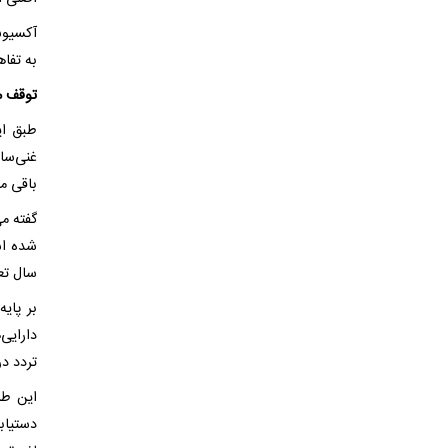
آکسیوس
به تفاه
توقف م
طبق ای
غنی‌سا
باقی م
سال تع
بر پایه
دارایی
تردد در
دستیابی