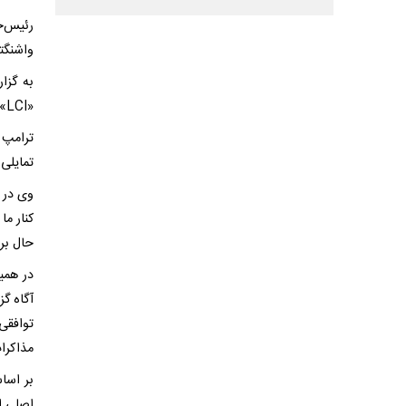
رئیس‌جم
واشنگتن
به گزا
«LCI» مدعی شد که ایران واقعا خواهان دستیابی به توافق است و «به‌زودی خواهیم دید».
ترامپ 
تمایلی 
وی در ا
کنار ما
حال برر
در همی
آگاه گ
توافقی
مذاکرات
اصلی ا