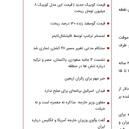
قیمت کوییک جدید | قیمت این مدل کوییک ۸
 نقطه
میلیون تومان ریخت
قیمت گوسفند زنده 30 درصد ریخت
تمسخر ترامپ توسط فایننشال‌تایمز
 موقت
و طرف
سنتکام مدعی تغییر مسیر ۴۸ کشتی تجاری شد
نشست 4 جانبه سعودی، پاکستان، مصر و ترکیه
گفته می‌شود ایران توقفی ۵ ساله را پیشنهاد داده، در حالی که آمریکا خواستار تعلیق ۲۰ ساله
درباره تنش ها در منطقه
شده است. منابع آکسیوس احتمال داده‌اند که در نهایت مدت توقف غنی‌سازی بین ۱۲ تا ۱۵
خبر مهم برای زائران اربعین
ار از
فیدان: اسرائیل برنامه‌ای برای صلح ندارد
ده بر
معاون وزیر خارجه: مذاکره نه معجزه است و نه
خیانت
یک دوره ۳۰ روزه مذاکره برای
گفت وگوی وزیران خارجه آمریکا و انگلیس درباره
ران و
ایران