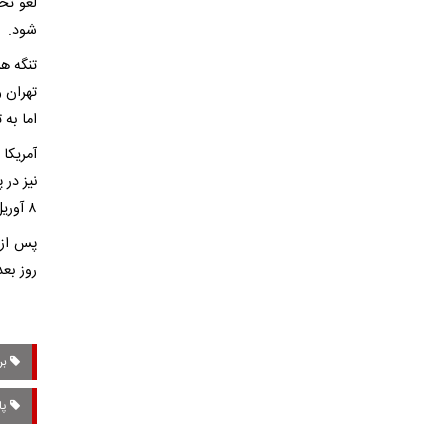
لغو تحر
شود.
تنگه ه
تهران 
اما به 
نیز در 
۸ آوریل، واشنگتن و تهران با میانجیگری پاکستان از برقراری آتش‌بس موقت خبر دادند.
روز بعد
برن
پاس