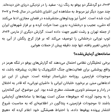
۲۰۰۳، دو گردشگر دو یوفو به رنگ زرد- سفید را در نزدیکی دریای خزر دیده‌اند.
چند مورد دیگر نیز مربوط به مشاهده این اشیای ناشناس در سال ۲۰۰۵ و ۲۰۰۷
ثبت شده است. اخیراً نیز ویدئو‌های منتشرشده در فضای مجازی ادعا می‌کنند
که «شیء عجیب و درخشان» بدون صدا حرکت کرده و بر فراز شهر‌های ایران
از جمله تهران و رشت تغییر جهت داده است. گزارش دیگری از مارس ۲۰۲۶،
توپ نورانی درخشانی را توصیف می‌کند که بر فراز کرج رنگش از آبی به
نارنجی تغییر یافته، تنها چند دقیقه پیش از حملات هوایی.
سامانه‌های آزمایش‌نشده؟
برخی تحلیلگران نظامی احتمال می‌دهند که گزارش‌های یوفو در تنگه هرمز در
واقع پوششی برای فعالیت‌های جنگ الکترونیک یا نظارت پیشرفته باشد، نه
موجودات فرازمینی. روزنامه دیلی‌استار نوشته است: «پیش از این نیز
ادعا‌هایی مبنی بر برخورد خلبانان ایرانی با «اشیای نورانی» که قادر به اختلال
در رادار و سیستم ناوبری هستند، مطرح شده بود. این موضوع، این گمانه‌زنی
را به وجود آورده که «یوفوها» ممکن است پهپاد‌ها یا سامانه‌های آزمایشی
باشند تا موجودات فرازمینی.» پنتاگون در اطلاعیه‌ای که به مناسبت شروع
انتشار پرونده یوفو‌ها داده، با احتیاط همیشگی خود اعلام کرده که «هیچ