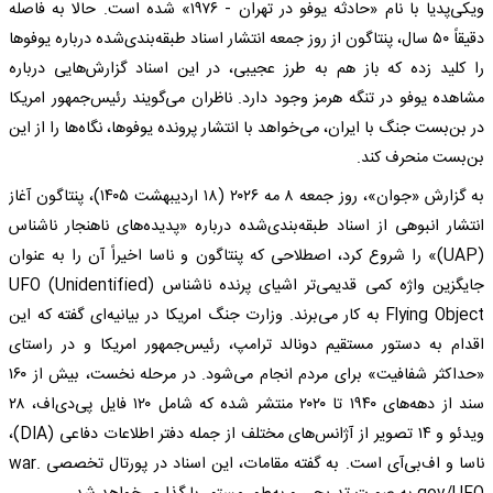
ویکی‌پدیا با نام «حادثه یوفو در تهران - ۱۹۷۶» شده است. حالا به فاصله
دقیقاً ۵۰ سال، پنتاگون از روز جمعه انتشار اسناد طبقه‌بندی‌شده درباره یوفو‌ها
را کلید زده که باز هم به طرز عجیبی، در این اسناد گزارش‌هایی درباره
مشاهده یوفو در تنگه هرمز وجود دارد. ناظران می‌گویند رئیس‌جمهور امریکا
در بن‌بست جنگ با ایران، می‌خواهد با انتشار پرونده یوفوها، نگاه‌ها را از این
بن‌بست منحرف کند.
به گزارش «جوان»، روز جمعه ۸ مه ۲۰۲۶ (۱۸ اردیبهشت ۱۴۰۵)، پنتاگون آغاز
انتشار انبوهی از اسناد طبقه‌بندی‌شده درباره «پدیده‌های ناهنجار ناشناس
(UAP)» را شروع کرد، اصطلاحی که پنتاگون و ناسا اخیراً آن را به عنوان
جایگزین واژه کمی قدیمی‌تر اشیای پرنده ناشناس (UFO (Unidentified
Flying Object به کار می‌برند. وزارت جنگ امریکا در بیانیه‌ای گفته که این
اقدام به دستور مستقیم دونالد ترامپ، رئیس‌جمهور امریکا و در راستای
«حداکثر شفافیت» برای مردم انجام می‌شود. در مرحله نخست، بیش از ۱۶۰
سند از دهه‌های ۱۹۴۰ تا ۲۰۲۰ منتشر شده که شامل ۱۲۰ فایل پی‌دی‌اف، ۲۸
ویدئو و ۱۴ تصویر از آژانس‌های مختلف از جمله دفتر اطلاعات دفاعی (DIA)،
ناسا و اف‌بی‌آی است. به گفته مقامات، این اسناد در پورتال تخصصی war.