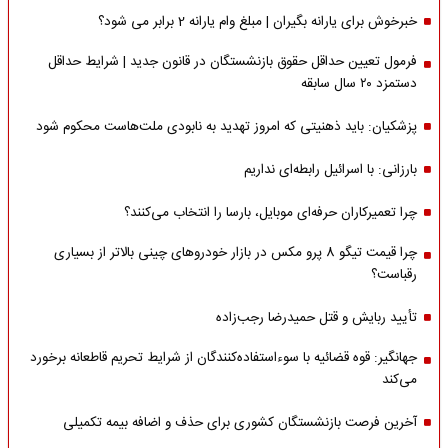
خبرخوش برای یارانه بگیران | مبلغ وام یارانه 2 برابر می شود؟
فرمول تعیین حداقل حقوق بازنشستگان در قانون جدید | شرایط حداقل
دستمزد ۲۰ سال سابقه
پزشکیان: باید ذهنیتی که امروز تهدید به نابودی ملت‌هاست محکوم شود
بارزانی: با اسرائیل رابطه‌ای نداریم
چرا تعمیرکاران حرفه‌ای موبایل، بارسا را انتخاب می‌کنند؟
چرا قیمت تیگو 8 پرو مکس در بازار خودروهای چینی بالاتر از بسیاری
رقباست؟
تأیید ربایش و قتل حمیدرضا رجب‌زاده
جهانگیر: قوه قضائیه با سوءاستفاده‌کنندگان از شرایط تحریم قاطعانه برخورد
می‌کند
آخرین فرصت بازنشستگان کشوری برای حذف و اضافه بیمه تکمیلی