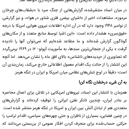
gov/UFO به صورت تدریجی و به‌طور مستمر بارگذاری خواهد شد.
در میان اسناد منتشرشده، گزارش‌هایی از جنگ سرد با «بشقاب‌های چرخان
مرموز»، مشاهدات اخیر از «اشیای بیضی فلزی شناور در هوا»، و نیز گزارشی
از نوامبر ۱۹۴۸ وجود دارد که در آن اداره اطلاعات نیروی هوایی امریکا با درجه
«فوق‌سری» هشدار داده است: «این اشیا توسط منابع متعدد و از مکان‌های
گوناگون گزارش شده‌اند و ما متقاعد شده‌ایم که نمی‌توان آنها را نادیده
گرفت.» یکی از جنجالی‌ترین سندها، به مأموریت آپولو- ۱۲ در ۱۹۶۹ برمی‌گردد
که تصاویری از «پدیده‌های ناشناس» بالای افق ماه را نشان می‌دهد. اما آنچه
این انتشار را از حالت یک اقدام معمول اطلاعاتی خارج می‌کند، زمان‌بندی آن
است؛ دقیقاً در اوج تنش‌های نظامی میان امریکا و ایران در تنگه هرمز.
به آن شیء درخشان نگاه کن!
همزمان با انتشار این اسناد، نیرو‌های امریکایی در تلاش برای اعمال محاصره
بر بنادر ایران، چندین تانکر نفتی ایرانی را توقیف کرده‌اند و گزارش‌های
متعددی هم از تبادل آتش بین ایران و امریکا در تنگه هرمز منتشر شده است.
در چنین فضایی، بسیاری از ناظران و حتی چهره‌های سیاسی، اقدام ترامپ را
حرکتی حساب‌شده برای منحرف کردن افکار عمومی از بن‌بستی می‌دانند که