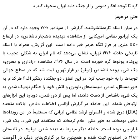
کرد تا توجه افکار عمومی را از جنگ علیه ایران منحرف کند.»
حتی در هرمز
در میان اسناد تازه‌منتشرشده، گزارشی از سپتامبر ۲۰۲۰ وجود دارد که در آن
یک اپراتور نظامی امریکایی از مشاهده «پدیده ناهنجار ناشناس» در ارتفاع
۵۵۰ متری بر فراز تنگه هرمز خبر داده است. این گزارش، همراه با اسناد
تاریخی حادثه ۱۹۷۶ تهران، نشان می‌دهد که نام ایران به شکلی عجیب با
پرونده یوفو‌ها گره خورده است. در سال ۱۹۷۶، مشاهده «راداری و بصری»
یک شیء پرنده ناشناس (یوفو) بر فراز تهران ثبت شد که در سطح جهانی
توجه‌ها را به خود جلب کرد. در این اتفاق، دو جنگنده رهگیر اف۴ هر کدام به
طور مستقل، تمامی سیستم‌های ناوبری و آتش خود را هنگام نزدیک شدن به
یک شیء ناشناس از دست دادند، اما پس از دور شدن، دوباره این ابزار‌های
ارتباطی شدند. این حادثه در گزارش آژانس اطلاعات دفاعی ایالات متحده
(DIA) درج شده و افسران ارشد نظامی ایرانی که مستقیماً در این رویداد‌ها
دخیل بوده‌اند، به طور علنی اعلام کرده‌اند که معتقدند این شیء، یک شیء
فرازمینی بوده است. حادثه دیگر مربوط به دیده شدن یوفو‌ها در تابستان
۱۹۸۲ در اصفهان ثبت شده و همچنین بنا بر گزارش‌های دیگر، در آگوست