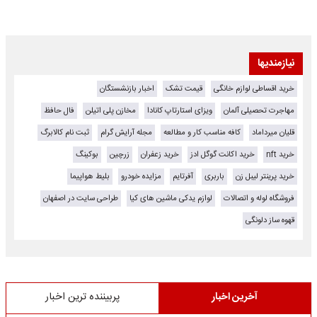
نیازمندیها
خرید اقساطی لوازم خانگی
قیمت تشک
اخبار بازنشستگان
مهاجرت تحصیلی آلمان
ویزای استارتاپ کانادا
مخازن پلی اتیلن
فال حافظ
قلیان میرداماد
کافه مناسب کار و مطالعه
مجله آرایش گرام
ثبت نام کالابرگ
خرید nft
خرید اکانت گوگل ادز
خرید زعفران
زرچین
بوکینگ
خرید پرینتر لیبل زن
باربری
آفرتایم
مزایده خودرو
بلیط هواپیما
فروشگاه لوله و اتصالات
لوازم یدکی ماشین های کیا
طراحی سایت در اصفهان
قهوه ساز دلونگی
آخرین اخبار
پربیننده ترین اخبار