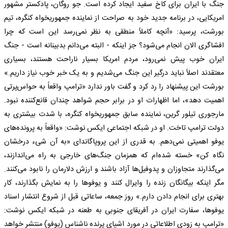
جنگ با ایران برای کاخ سفید ایجاد کرده است. جو روگان، پادکستر مشهور
امریکایی، در برنامه جدید خود به صراحت از نماینده جمهوریخواه کنگره، تیم
بورشت، پرسید: «آنچه کاملاً منطقی به نظر نمی‌رسد این است که چرا
افشاگری الان انجام می‌شود؟ جز اینکه - البته می‌دانم بدبینانه است - جنگ
ایران خوب پیش نمی‌رود، مردم امریکا بسیار ناراحت هستند، بسیاری
معتقدند اصلاً نباید درگیر این جنگ می‌شدیم و به یک خبر خوب نیاز داریم.»
بورشت این پیشنهاد را رد کرد و گفت باور ندارد «ترامپ واقعاً به حواس‌پرتی
اهمیت دهد»، اما اظهارات او در برابر حجم شواهد چندان قانع‌کننده نبود.
مارجوری تیلور گرین، نماینده سابق جمهوریخواه کنگره، با شدت بیشتری به
دولت ترامپ تاخت. او در شبکه اجتماعی ایکس نوشت: «واقعاً به پرونده‌های
یوفو اهمیتی نمی‌دهم. به قدری از این پروپاگاندای «به آن شیء درخشان
نگاه کن» خسته شده‌ام که همزمان جنگ‌های خارجی به راه می‌اندازند،
می‌گذارند متجاوزان و پدوفیل‌ها آزاد باشند و ارزش دلارمان را نابود می‌کنند.
مگر اینکه بیگانگان زنده را وایرال کنند و یوفو‌ها را به نمایش بگذارند، کار
بهتری برای انجام دادن دارم.» روز جمعه، ساعاتی قبل از شروع انتشار اسناد
یوفوها، سفارت ایران در آفریقای جنوبی به طعنه در شبکه ایکس نوشت:
«ترامپ به زودی اطلاعاتی در مورد اشیای پرنده ناشناس (یوفو) منتشر خواهد