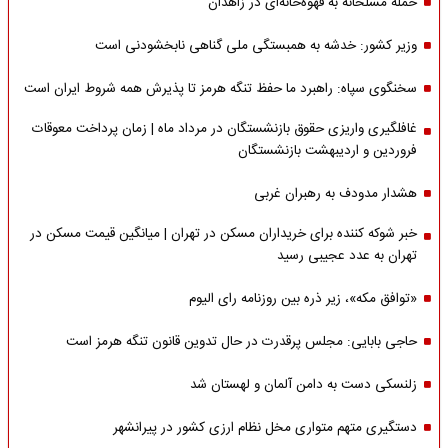
حمله مسلحانه به قهوه‌خانه‌ای در زاهدان
وزیر کشور: خدشه به همبستگی ملی گناهی نابخشودنی است
سخنگوی سپاه: راهبرد ما حفظ تنگه هرمز تا پذیرش همه شروط ایران است
غافلگیری واریزی حقوق بازنشستگان در مرداد ماه | زمان پرداخت معوقات
فروردین و اردیبهشت بازنشستگان
هشدار مدودف به رهبران غربی
خبر شوکه کننده برای خریداران مسکن در تهران | میانگین قیمت مسکن در
تهران به عدد عجیبی رسید
«توافق مکه»، زیر ذره بین روزنامه رای الیوم
حاجی بابایی: مجلس پرقدرت در حال تدوین قانون تنگه هرمز است
زلنسکی دست به دامن آلمان و لهستان شد
دستگیری متهم متواری مخل نظام ارزی کشور در پیرانشهر