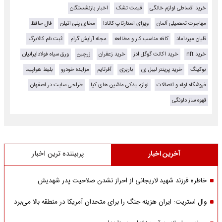
خرید اقساطی لوازم خانگی
قیمت تشک
اخبار بازنشستگان
مهاجرت تحصیلی آلمان
ویزای استارتاپ کانادا
مخازن پلی اتیلن
فال حافظ
قلیان میرداماد
کافه مناسب کار و مطالعه
مجله آرایش گرام
ثبت نام کالابرگ
خرید nft
خرید اکانت گوگل ادز
خرید زعفران
زرچین
ورق سیاه فولادایرانیان
بوکینگ
خرید پرینتر لیبل زن
باربری
آفرتایم
مزایده خودرو
بلیط هواپیما
فروشگاه لوله و اتصالات
لوازم یدکی ماشین های کیا
طراحی سایت در اصفهان
قهوه ساز دلونگی
آخرین اخبار
پربیننده ترین اخبار
خاطره فرزند شهید لاریجانی از احراز نشدن صلاحیت پدر شهدیش
وال استریت: ایران هزینه جنگ را برای متحدان آمریکا در منطقه بالا می‌برد