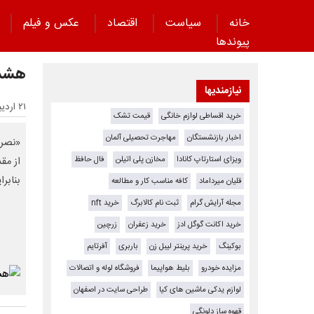
خانه
سیاست
اقتصاد
عکس و فیلم
پیوند‌ها
هشدا
نیازمندیها
۲۱ اردیبهشت ۱۴۰۵ - ۰۸:۵۱
خرید اقساطی لوازم خانگی
قیمت تشک
اخبار بازنشستگان
مهاجرت تحصیلی آلمان
«نصرا
ویزای استارتاپ کانادا
مخازن پلی اتیلن
فال حافظ
از مق
بنابرا
قلیان میرداماد
کافه مناسب کار و مطالعه
مجله آرایش گرام
ثبت نام کالابرگ
خرید nft
خرید اکانت گوگل ادز
خرید زعفران
زرچین
بوکینگ
خرید پرینتر لیبل زن
باربری
آفرتایم
مزایده خودرو
بلیط هواپیما
فروشگاه لوله و اتصالات
لوازم یدکی ماشین های کیا
طراحی سایت در اصفهان
قهوه ساز دلونگی