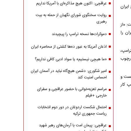
عراقچی: اکنون هیچ مذاکره‌ای با آمریکا نداریم
ایران
روایت سخنگوی شورای نگهبان از حمله به بیت
رهبری
ت: «از
ان را
دموکرات‌ها نسخه ترامپ را پیچیدند
اذعان آمریکا به عبور ده‌ها کشتی از محاصره ایران
رامپ،
ارچوب
«ما هیچی نیستیم» یا سواد ادبی کافی نداریم؟
امیر شکوری: دشمن هیچ‌گاه نباید در آسمان ایران
یست و
احساس امنیت کند
پ کار
مراسم تعزیه‌خوانی با حضور عراقچی و سفرای
خارجی +فیلم
احتمال شکست اردوغان در دور دوم انتخابات
ریاست جمهوری ترکیه
عراقچی: پیمان امت با آرمان‌های رهبر شهید