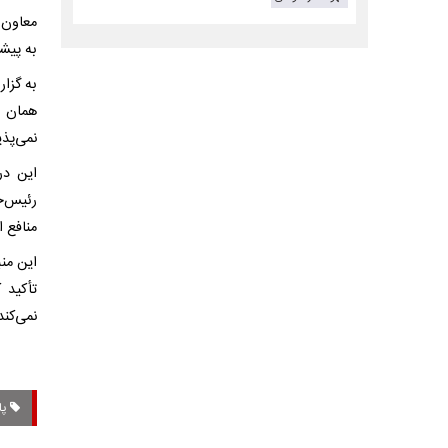
معاون 
به پیش
به گزار
همان ا
نمی‌پذی
این در
رئیس‌ج
منافع 
این من
تأکید 
نمی‌کند
پا