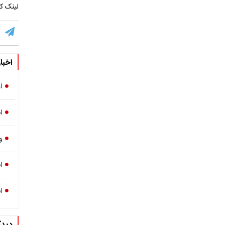
لینک کو
اخبا
ا
ا
و
ا
ا