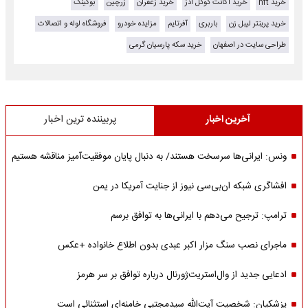
خرید nft
خرید اکانت گوگل ادز
خرید زعفران
زرچین
بوکینگ
خرید پرینتر لیبل زن
باربری
آفرتایم
مزایده خودرو
فروشگاه لوله و اتصالات
طراحی سایت در اصفهان
خرید سکه پارسیان گرمی
آخرین اخبار
پربیننده ترین اخبار
ونس: ایرانی‌ها سرسخت هستند/ به دنبال پایان موفقیت‌آمیز مناقشه هستیم
افشاگری شبکه ان‌بی‌سی نیوز از جنایت آمریکا در یمن
ترامپ: ترجیح می‌دهم با ایرانی‌‌ها به توافق برسم
ماجرای نصب سنگ مزار اکبر عبدی بدون اطلاع خانواده +عکس
ادعایی جدید از وال‌استریت‌ژورنال درباره توافق بر سر هرمز
پزشکیان: شخصیت آیت‌الله سیدمجتبی خامنه‌ای استثنائی است