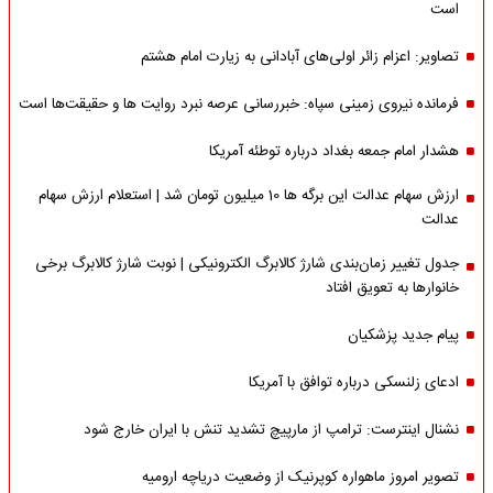
است
تصاویر: اعزام زائر اولی‌های آبادانی به زیارت امام هشتم
فرمانده نیروی زمینی سپاه: خبررسانی عرصه نبرد روایت ها و حقیقت‌ها است
هشدار امام جمعه بغداد درباره توطئه آمریکا
ارزش سهام عدالت این برگه ها 10 میلیون تومان شد | استعلام ارزش سهام
عدالت
جدول تغییر زمان‌بندی شارژ کالابرگ الکترونیکی | نوبت شارژ کالابرگ برخی
خانوارها به تعویق افتاد
پیام جدید پزشکیان
ادعای زلنسکی درباره توافق با آمریکا
نشنال اینترست: ترامپ از مارپیچ تشدید تنش با ایران خارج شود
تصویر امروز ماهواره کوپرنیک از وضعیت دریاچه ارومیه