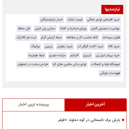
نیازمندیها
خرید اقساطی لوازم خانگی
قیمت تشک
اخبار بازنشستگان
مهاجرت تحصیلی آلمان
ویزای استارتاپ کانادا
مخازن پلی اتیلن
فال حافظ
قلیان میرداماد
کافه مناسب کار و مطالعه
مجله آرایش گرام
ثبت نام کالابرگ
خرید nft
خرید اکانت گوگل ادز
خرید زعفران
زرچین
بوکینگ
خرید پرینتر لیبل زن
باربری
آفرتایم
مزایده خودرو
بلیط هواپیما
فروشگاه لوله و اتصالات
لوازم یدکی ماشین های کیا
طراحی سایت در اصفهان
قهوه ساز دلونگی
آخرین اخبار
پربیننده ترین اخبار
بارش برف تابستانی در کوه دماوند +فیلم