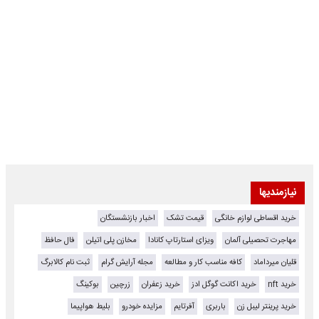
نیازمندیها
خرید اقساطی لوازم خانگی
قیمت تشک
اخبار بازنشستگان
مهاجرت تحصیلی آلمان
ویزای استارتاپ کانادا
مخازن پلی اتیلن
فال حافظ
قلیان میرداماد
کافه مناسب کار و مطالعه
مجله آرایش گرام
ثبت نام کالابرگ
خرید nft
خرید اکانت گوگل ادز
خرید زعفران
زرچین
بوکینگ
خرید پرینتر لیبل زن
باربری
آفرتایم
مزایده خودرو
بلیط هواپیما