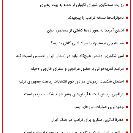
روایت سخنگوی شورای نگهبان از حمله به بیت رهبری
دموکرات‌ها نسخه ترامپ را پیچیدند
اذعان آمریکا به عبور ده‌ها کشتی از محاصره ایران
«ما هیچی نیستیم» یا سواد ادبی کافی نداریم؟
امیر شکوری: دشمن هیچ‌گاه نباید در آسمان ایران احساس امنیت کند
مراسم تعزیه‌خوانی با حضور عراقچی و سفرای خارجی +فیلم
احتمال شکست اردوغان در دور دوم انتخابات ریاست جمهوری ترکیه
عراقچی: پیمان امت با آرمان‌های رهبر شهید شکست‌ناپذیر است
جدیدترین عملیات نیروهای یمنی
خطرناک‌ترین سناریو برای ترامپ در جنگ ایران
عراقچی: ایران اسلامی تا پای جان بر عهد مقاومت ایستاده است