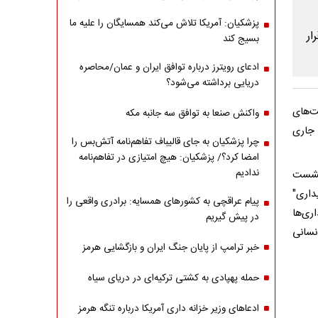
پزشکیان: آمریکا تلاش می‌کند همسایگان را علیه ما
بسیج کند
ادعای رویترز درباره توافق ایران و عمان/محاصره
دریایی برداشته می‌شود؟
ت‌های
واکنش صنعا به توافق سه جانبه مکه
 جاری
چرا پزشکیان به جای قالیباف تفاهم‌نامه آتش‌بس را
امضا کرد؟/ پزشکیان: هیچ امتیازی در تفاهم‌نامه
ندادیم
نبه ۲۴ اردیبهشت در نشست
داری"
پیام عراقچی به کشورهای همسایه: برادری واقعی را
ری‌ها
در پیش گیریم
نسانی
خبر ترامپ از پایان جنگ ایران و بازگشایی هرمز
حمله پهپادی به کشتی ترکیه‌ای در دریای سیاه
ادعاهای وزیر خزانه داری آمریکا درباره تنگه هرمز