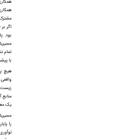
همکاری
همکاری
مشترک 
اگر بر
بود. پ
مسیریا
تمام نش
با پیش
هیچ پی
واقعی
زیست‌م
منابع 
یک معی
مسیریا
را پایا
نوآوری