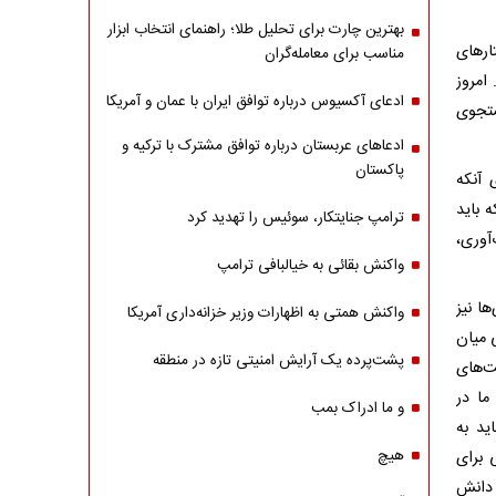
بهترین چارت برای تحلیل طلا؛ راهنمای انتخاب ابزار
تارهای
مناسب برای معامله‌گران
امروز
ادعای آکسیوس درباره توافق ایران با عمان و آمریکا
ستجوی
ادعاهای عربستان درباره توافق مشترک با ترکیه و
پاکستان
 آنکه
ه باید
ترامپ جنایتکار، سوئیس را تهدید کرد
آوری،
واکنش بقائی به خیالبافی ترامپ
ا نیز
واکنش همتی به اظهارات وزیر خزانه‌داری آمریکا
 میان
پشت‌پرده یک آرایش امنیتی تازه در منطقه
ت‌های
ما در
و ما ادراک بمب
ید به
هیچ
 برای
 دانش