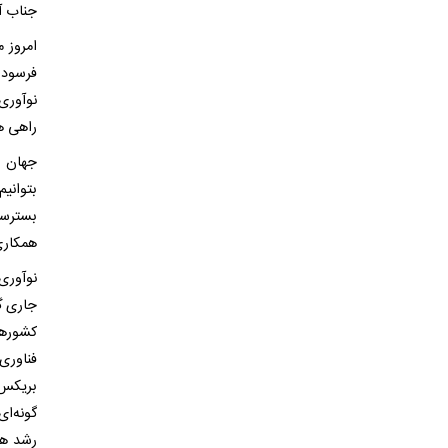
جناب آ
امروز م
فرسوده
نوآوری
راهی هس
جهان ا
بتوانیم
بسترسا
همکاری
نوآوری 
جاری گر
کشورها
فناوری
بریکس 
گونه‌ا
رشد هم