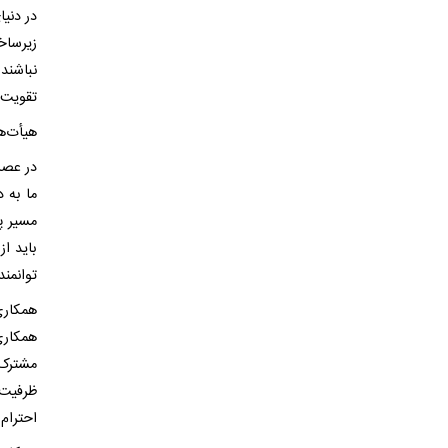
در دنی
زیرساخ
نباشند
تقویت 
هیأت‌ه
در عصر
ما به د
مسیر پ
باید ا
توانمند
همکاری
همکاری
مشترک 
ظرفیت‌
احترام 