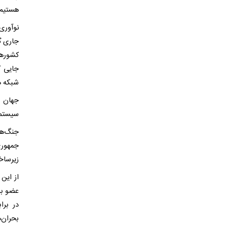
هستیم ت
نوآوری 
جاری گر
کشورها
جایی ک
شبکه هم
جهان ا
سیستم‌ه
جنگ‌ها
جمهوری
زیرساخ
از این 
عضو بر
در برا
بحران‌ه