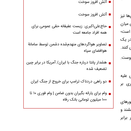
آتش افروز سوخت
آتش افروز سوخت
ا نیز
 میان
حاج‌علی‌اکبری: زیست عفیفانه حقی عمومی برای
 است؛
همه افراد جامعه است
در یک
تصاویر هواگردهای منهدم‌شده دشمن توسط سامانۀ
کنند.
هوافضای سپاه
روست.
هشدار پانتا درباره جنگ با ایران/ آمریکا در برابر چین
تضعیف شده
 علیه
دو راهی دردناک ترامپ برای خروج از جنگ ایران
ری بر
وام برای یارانه بگیران بدون ضامن | وام فوری ۱۰ تا
۱۰۰ میلیون تومانی بانک رفاه
ورهای
شند و
برابر