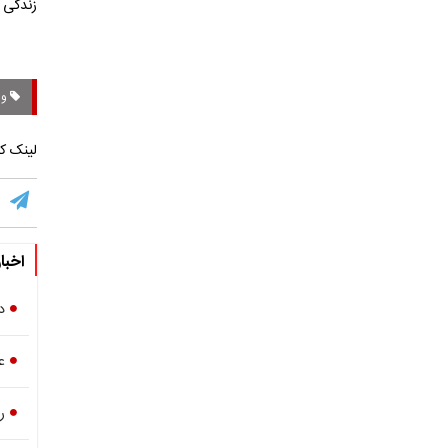
زندگی ر
وز
لینک کو
اخبا
د
ع
ر