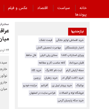
خانه
سیاست
اقتصاد
عکس و فیلم
پیوند‌ها
سخنرانی
عراقچ
نیازمندیها
میان 
خرید اقساطی لوازم خانگی
قیمت تشک
اخبار بازنشستگان
مهاجرت تحصیلی آلمان
۲۴ اردیبهشت ۱۴۰۵ - ۱۷:۲۱
ویزای استارتاپ کانادا
مخازن پلی اتیلن
فال حافظ
قلیان میرداماد
کافه مناسب کار و مطالعه
خارجه
مجله آرایش گرام
ثبت نام کالابرگ
خرید nft
نوآور
خرید اکانت گوگل ادز
خرید زعفران
زرچین
جاری 
بوکینگ
خرید پرینتر لیبل زن
آفرتایم
مزایده خودرو
میان 
فروشگاه لوله و اتصالات
طراحی سایت در اصفهان
خرید سکه پارسیان گرمی