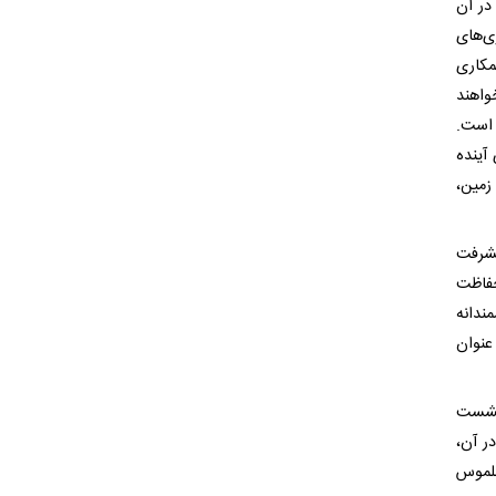
در آن
ی‌های
مکاری
واهند
 است.
آینده
زمین،
یشرفت
فاظت
ندانه
عنوان
 نشست
ر آن،
ملموس