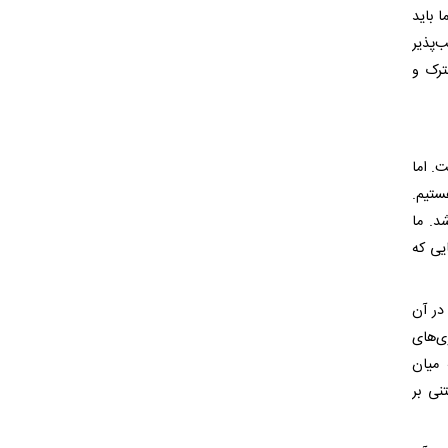
 باید
‌پذیر
ترک و
. اما
ستیم.
د. ما
یی که
در آن
ی‌های
 میان
نی بر