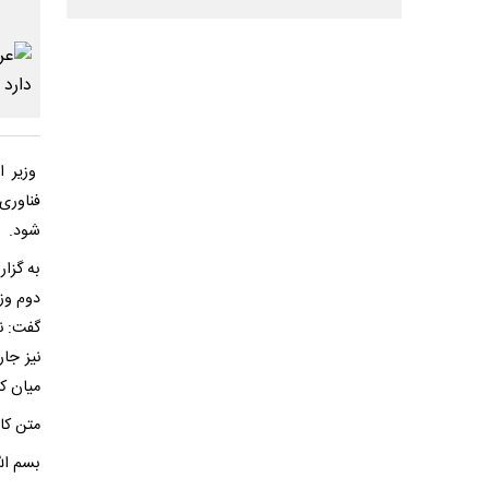
وزیر ا
فناوری
شود.
دوم وز
گفت: نو
نیز جا
میان ک
متن کا
بسم الل