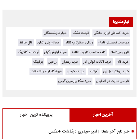
نیازمندیها
خرید اقساطی لوازم خانگی
قیمت تشک
اخبار بازنشستگان
مهاجرت تحصیلی آلمان
ویزای استارتاپ کانادا
مخازن پلی اتیلن
فال حافظ
قلیان میرداماد
کافه مناسب کار و مطالعه
مجله آرایش گرام
ثبت نام کالابرگ
خرید nft
خرید اکانت گوگل ادز
خرید زعفران
زرچین
بوکینگ
خرید پرینتر لیبل زن
آفرتایم
مزایده خودرو
فروشگاه لوله و اتصالات
طراحی سایت در اصفهان
خرید سکه پارسیان گرمی
آخرین اخبار
پربیننده ترین اخبار
خبر تلخ آخر هفته | امیر حیدری درگذشت +عکس