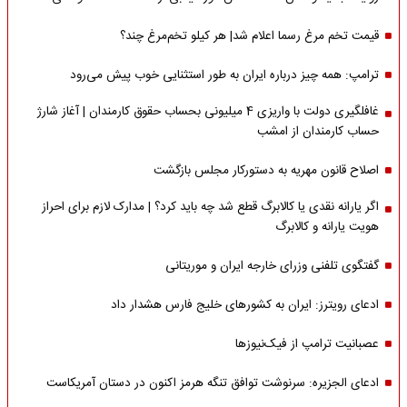
قیمت تخم مرغ رسما اعلام شد| هر کیلو تخم‌مرغ چند؟
ترامپ: همه چیز درباره ایران به طور استثنایی خوب پیش می‌رود
غافلگیری دولت با واریزی 4 میلیونی بحساب حقوق کارمندان | آغاز شارژ
حساب کارمندان از امشب
اصلاح قانون مهریه به دستورکار مجلس بازگشت
اگر یارانه نقدی یا کالابرگ قطع شد چه باید کرد؟ | مدارک لازم برای احراز
هویت یارانه و کالابرگ
گفتگوی تلفنی وزرای خارجه ایران و موریتانی
ادعای رویترز: ایران به کشورهای خلیج فارس هشدار داد
عصبانیت ترامپ از فیک‌نیوزها
ادعای الجزیره: سرنوشت توافق تنگه هرمز اکنون در دستان آمریکاست