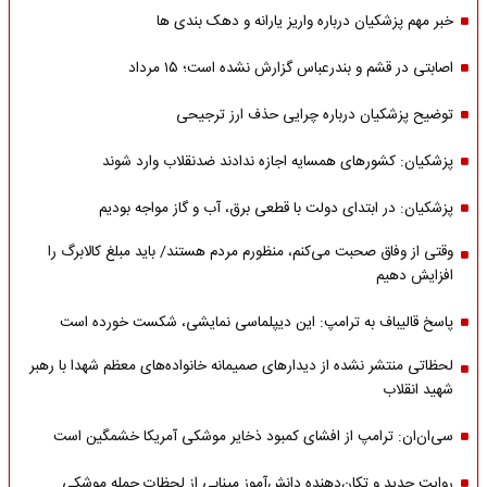
خبر مهم پزشکیان درباره واریز یارانه و دهک بندی ها
اصابتی در قشم و بندرعباس گزارش نشده است؛ ۱۵ مرداد
توضیح پزشکیان درباره چرایی حذف ارز ترجیحی
پزشکیان: کشورهای همسایه اجازه ندادند ضدنقلاب وارد شوند
پزشکیان: در ابتدای دولت با قطعی برق، آب و گاز مواجه بودیم
وقتی از وفاق صحبت می‌کنم، منظورم مردم هستند/ باید مبلغ کالابرگ را
افزایش دهیم
پاسخ قالیباف به ترامپ: این دیپلماسی نمایشی، شکست خورده است
لحظاتی منتشر نشده از دیدارهای صمیمانه خانواده‌های معظم شهدا با رهبر
شهید انقلاب
سی‌ان‌ان: ترامپ از افشای کمبود ذخایر موشکی آمریکا خشمگین است
روایت جدید و تکان‌دهنده دانش‌آموز مینابی از لحظات حمله موشکی