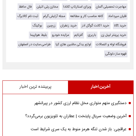
مهاجرت تحصیلی آلمان
ویزای استارتاپ کانادا
مخازن پلی اتیلن
فال حافظ
قلیان میرداماد
کافه مناسب کار و مطالعه
مجله آرایش گرام
ثبت نام کالابرگ
خرید nft
خرید اکانت گوگل ادز
خرید زعفران
زرچین
بوکینگ
خرید پرینتر لیبل زن
باربری
آفرتایم
مزایده خودرو
بلیط هواپیما
فروشگاه لوله و اتصالات
لوازم یدکی ماشین های کیا
طراحی سایت در اصفهان
قهوه ساز دلونگی
آخرین اخبار
پربیننده ترین اخبار
دستگیری متهم متواری مخل نظام ارزی کشور در پیرانشهر
آخرین وضعیت سریال پایتخت | عطاران به تلویزیون برمی‌گردد؟
عراقچی: باز شدن تنگه هرمز منوط به یک سری شرایط است