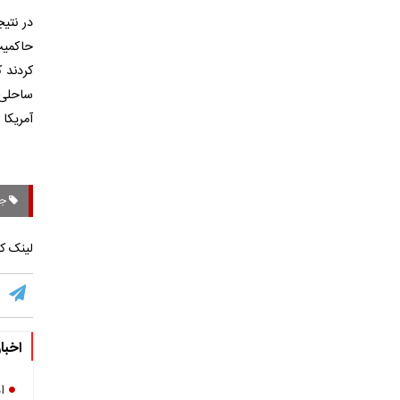
در نتی
کردند 
ساحلی 
آمریکا 
جا
لینک کو
اخبا
ا