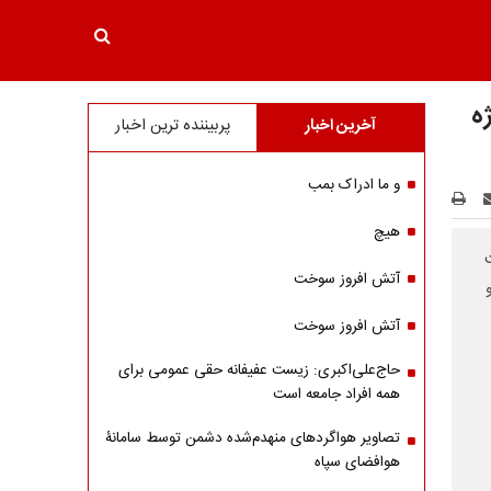
ه
آخرین اخبار
پربیننده ترین اخبار
و ما ادراک بمب
هیچ
آتش افروز سوخت
آتش افروز سوخت
حاج‌علی‌اکبری: زیست عفیفانه حقی عمومی برای
همه افراد جامعه است
تصاویر هواگردهای منهدم‌شده دشمن توسط سامانۀ
هوافضای سپاه