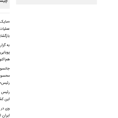
«مایک 
عملیات
بازگشا
به گزا
پویایی
هم‌اکن
جانسون 
محسوب 
رئیس‌ج
رئیس م
این کشو
وی در 
ایران 