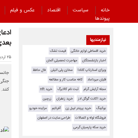
خانه
سیاست
اقتصاد
عکس و فیلم
پیوند‌ها
ادعا
نیازمندیها
بعدی
خرید اقساطی لوازم خانگی
قیمت تشک
۲۵ اردیبهشت ۱۴۰۵ - ۲۳:۳۰
اخبار بازنشستگان
مهاجرت تحصیلی آلمان
ویزای استارتاپ کانادا
مخازن پلی اتیلن
فال حافظ
جانسو
قلیان میرداماد
کافه مناسب کار و مطالعه
جنگی 
کنند.
مجله آرایش گرام
ثبت نام کالابرگ
خرید nft
خرید اکانت گوگل ادز
خرید زعفران
زرچین
بوکینگ
خرید پرینتر لیبل زن
آفرتایم
مزایده خودرو
فروشگاه لوله و اتصالات
طراحی سایت در اصفهان
خرید سکه پارسیان گرمی