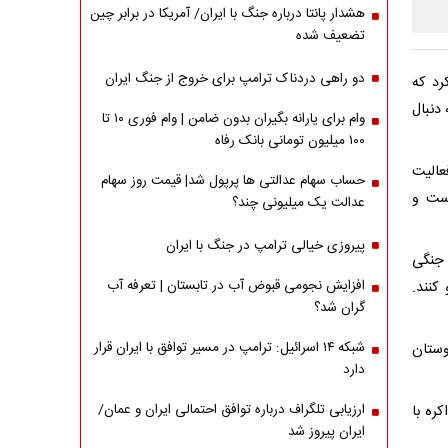
هشدار پانتا درباره جنگ با ایران/ آمریکا در برابر چین
تضعیف شده
دو راهی دردناک ترامپ برای خروج از جنگ ایران
رد که
دنبال
وام برای یارانه بگیران بدون ضامن | وام فوری ۱۰ تا
۱۰۰ میلیون تومانی بانک رفاه
عالیت
حساب سهام عدالتی ها پرپول شد| قیمت روز سهام
است و
عدالت یک میلیونی چند؟
پیروزی خیالی ترامپ در جنگ با ایران
 جنگی
افزایش نجومی قبوض آب در تابستان | تعرفه آب
کنند.
گران شد؟
شبکه ۱۴ اسرائیل: ترامپ در مسیر توافق با ایران قرار
وستان
دارد
ارزیابی تلگراف درباره توافق احتمالی ایران و عمان/
ره با
ایران پیروز شد