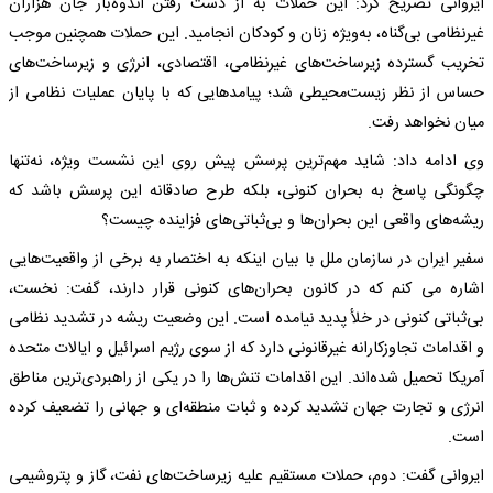
ایروانی تصریح کرد: این حملات به از دست رفتن اندوه‌بار جان هزاران
غیرنظامی بی‌گناه، به‌ویژه زنان و کودکان انجامید. این حملات همچنین موجب
تخریب گسترده زیرساخت‌های غیرنظامی، اقتصادی، انرژی و زیرساخت‌های
حساس از نظر زیست‌محیطی شد؛ پیامدهایی که با پایان عملیات نظامی از
میان نخواهد رفت.
وی ادامه داد: شاید مهم‌ترین پرسش پیش روی این نشست ویژه، نه‌تنها
چگونگی پاسخ به بحران کنونی، بلکه طرح صادقانه این پرسش باشد که
ریشه‌های واقعی این بحران‌ها و بی‌ثباتی‌های فزاینده چیست؟
سفیر ایران در سازمان ملل با بیان اینکه به اختصار به برخی از واقعیت‌هایی
اشاره می کنم که در کانون بحران‌های کنونی قرار دارند، گفت: نخست،
بی‌ثباتی کنونی در خلأ پدید نیامده است. این وضعیت ریشه در تشدید نظامی
و اقدامات تجاوزکارانه غیرقانونی دارد که از سوی رژیم اسرائیل و ایالات متحده
آمریکا تحمیل شده‌اند. این اقدامات تنش‌ها را در یکی از راهبردی‌ترین مناطق
انرژی و تجارت جهان تشدید کرده و ثبات منطقه‌ای و جهانی را تضعیف کرده
است.
ایروانی گفت: دوم، حملات مستقیم علیه زیرساخت‌های نفت، گاز و پتروشیمی