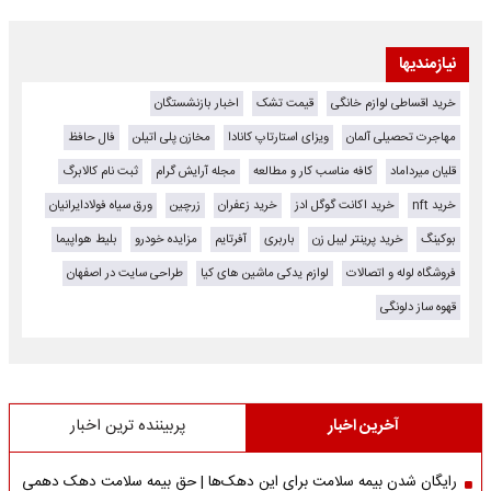
نیازمندیها
خرید اقساطی لوازم خانگی
قیمت تشک
اخبار بازنشستگان
مهاجرت تحصیلی آلمان
ویزای استارتاپ کانادا
مخازن پلی اتیلن
فال حافظ
قلیان میرداماد
کافه مناسب کار و مطالعه
مجله آرایش گرام
ثبت نام کالابرگ
خرید nft
خرید اکانت گوگل ادز
خرید زعفران
زرچین
ورق سیاه فولادایرانیان
بوکینگ
خرید پرینتر لیبل زن
باربری
آفرتایم
مزایده خودرو
بلیط هواپیما
فروشگاه لوله و اتصالات
لوازم یدکی ماشین های کیا
طراحی سایت در اصفهان
قهوه ساز دلونگی
آخرین اخبار
پربیننده ترین اخبار
رایگان شدن بیمه سلامت برای این دهک‌ها | حق بیمه‌ سلامت دهک دهمی