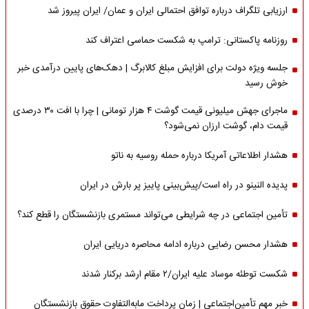
ارزیابی تلگراف درباره توافق احتمالی ایران و عمان/ ایران پیروز شد
روزنامه پاکستانی: ترامپ به شکست حماسی اعتراف کند
جلسه ویژه دولت برای افزایش مبلغ کالابرگ | دهک‌های پایین درآمدی خبر
خوش رسید
ماجرای جهش میلیونی قیمت گوشت ۴ هزار تومانی | چرا با افت ۳۰ درصدی
قیمت دام، گوشت ارزان نمی‌شود؟
هشدار اطلاعاتی آمریکا درباره حمله روسیه به ناتو
پدیده النینو در راه است/پیش‌بینی پاییز پر بارش در ایران
تأمین اجتماعی در چه شرایطی می‌تواند مستمری بازنشستگان را قطع کند؟
هشدار محسن رضایی درباره ادامه محاصره دریایی ایران
شکست توطئه موساد علیه ایران/۲ مقام‌ ارشد برکنار شدند
خبر مهم تأمین‌اجتماعی | زمان پرداخت مابه‌التفاوت حقوق بازنشستگان