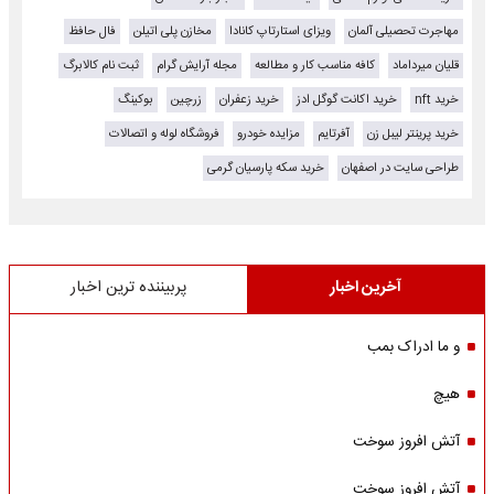
مهاجرت تحصیلی آلمان
ویزای استارتاپ کانادا
مخازن پلی اتیلن
فال حافظ
قلیان میرداماد
کافه مناسب کار و مطالعه
مجله آرایش گرام
ثبت نام کالابرگ
خرید nft
خرید اکانت گوگل ادز
خرید زعفران
زرچین
بوکینگ
خرید پرینتر لیبل زن
آفرتایم
مزایده خودرو
فروشگاه لوله و اتصالات
طراحی سایت در اصفهان
خرید سکه پارسیان گرمی
آخرین اخبار
پربیننده ترین اخبار
و ما ادراک بمب
هیچ
آتش افروز سوخت
آتش افروز سوخت