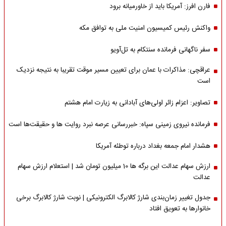
فارن افرز: آمریکا باید از خاورمیانه برود
واکنش رئیس کمیسیون امنیت ملی به توافق مکه
سفر ناگهانی فرمانده سنتکام به تل‌آویو
عراقچی: مذاکرات با عمان برای تعیین مسیر موقت تقریبا به نتیجه نزدیک
است
تصاویر: اعزام زائر اولی‌های آبادانی به زیارت امام هشتم
فرمانده نیروی زمینی سپاه: خبررسانی عرصه نبرد روایت ها و حقیقت‌ها است
هشدار امام جمعه بغداد درباره توطئه آمریکا
ارزش سهام عدالت این برگه ها 10 میلیون تومان شد | استعلام ارزش سهام
عدالت
جدول تغییر زمان‌بندی شارژ کالابرگ الکترونیکی | نوبت شارژ کالابرگ برخی
خانوارها به تعویق افتاد