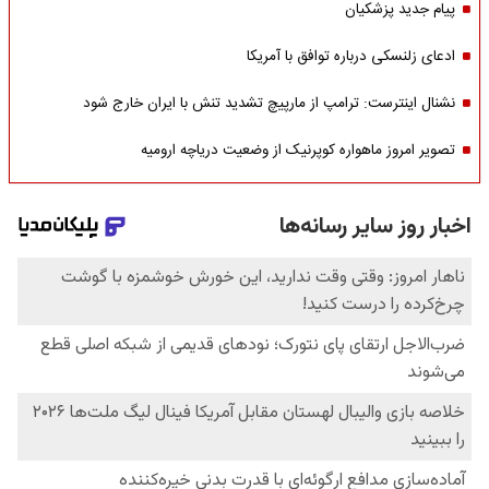
پیام جدید پزشکیان
ادعای زلنسکی درباره توافق با آمریکا
نشنال اینترست: ترامپ از مارپیچ تشدید تنش با ایران خارج شود
تصویر امروز ماهواره کوپرنیک از وضعیت دریاچه ارومیه