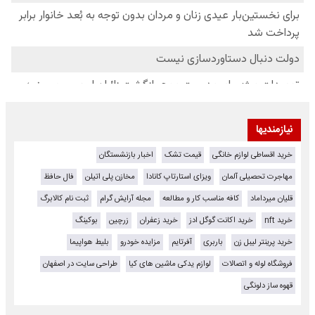
نیازمندیها
خرید اقساطی لوازم خانگی
قیمت تشک
اخبار بازنشستگان
مهاجرت تحصیلی آلمان
ویزای استارتاپ کانادا
مخازن پلی اتیلن
فال حافظ
قلیان میرداماد
کافه مناسب کار و مطالعه
مجله آرایش گرام
ثبت نام کالابرگ
خرید nft
خرید اکانت گوگل ادز
خرید زعفران
زرچین
بوکینگ
خرید پرینتر لیبل زن
باربری
آفرتایم
مزایده خودرو
بلیط هواپیما
فروشگاه لوله و اتصالات
لوازم یدکی ماشین های کیا
طراحی سایت در اصفهان
قهوه ساز دلونگی