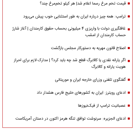
قیمت تخم مرغ رسما اعلام شد| هر کیلو تخم‌مرغ چند؟
ترامپ: همه چیز درباره ایران به طور استثنایی خوب پیش می‌رود
غافلگیری دولت با واریزی 4 میلیونی بحساب حقوق کارمندان | آغاز شارژ
حساب کارمندان از امشب
اصلاح قانون مهریه به دستورکار مجلس بازگشت
اگر یارانه نقدی یا کالابرگ قطع شد چه باید کرد؟ | مدارک لازم برای احراز
هویت یارانه و کالابرگ
گفتگوی تلفنی وزرای خارجه ایران و موریتانی
ادعای رویترز: ایران به کشورهای خلیج فارس هشدار داد
عصبانیت ترامپ از فیک‌نیوزها
ادعای الجزیره: سرنوشت توافق تنگه هرمز اکنون در دستان آمریکاست