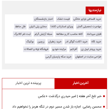
نیازمندیها
خرید اقساطی لوازم خانگی
قیمت تشک
اخبار بازنشستگان
مهاجرت تحصیلی آلمان
ویزای استارتاپ کانادا
مخازن پلی اتیلن
فال حافظ
قلیان میرداماد
کافه مناسب کار و مطالعه
مجله آرایش گرام
ثبت نام کالابرگ
خرید nft
خرید اکانت گوگل ادز
خرید زعفران
زرچین
بوکینگ
خرید پرینتر لیبل زن
آفرتایم
مزایده خودرو
فروشگاه لوله و اتصالات
طراحی سایت در اصفهان
خرید سکه پارسیان گرمی
آخرین اخبار
پربیننده ترین اخبار
خبر تلخ آخر هفته | امیر حیدری درگذشت +عکس
محسن رضایی: اجازه باز شدن مسیر دوم در تنگه هرمز را نخواهیم داد