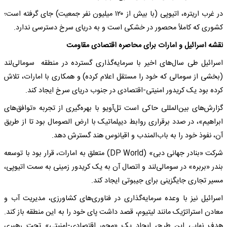
در غرب اریتره، اتیوپی (با بیش از ۱۲۰ میلیون نفر جمعیت) جای گرفته است؛
کشوری که کاملاً محصور در خشکی است و به دریای سرخ دسترسی ندارد.
نقشه اسرائیل و امارات برای محاصره اقتصادی مقاومت
اسرائیل طی سال‌های اخیر با سرمایه‌گذاری گسترده در منطقه سومالی‌لند
(بخشی از سومالی که خود را مستقل اعلام کرده) و همکاری با امارات، تلاش
کرده بود یک کریدور امنیتی-اقتصادی در جنوب دریای سرخ ایجاد کند.
گزارش‌های بین‌المللی حاکی است تل‌آویو با بهره‌گیری از تجربه «توافق‌های
ابراهیم»، در صدد برقراری روابط دیپلماتیک با ارض الصومال بود تا از طریق
آن، نفوذ خود را به باب‌المندب و اقیانوس هند گسترش دهد.
شرکت «بنادر جهانی دبی» (DP World) متعلق به امارات، قرار بود با توسعه
بندر «بربره» در سومالی‌لند و اتصال آن به یک کریدور زمینی به سمت اتیوپی،
مسیر تجاری جایگزینی برای جیبوتی ایجاد کند.
اسرائیل نیز با وعده سرمایه‌گذاری در فناوری‌های کشاورزی، مدیریت آب و
معادن استراتژیک مانند لیتیوم، قصد داشت پای خود را به این منطقه باز کند.
هدف نهایی این طرح، ایجاد یک «محور اقتصادی-امنیتی» تحت رهبری