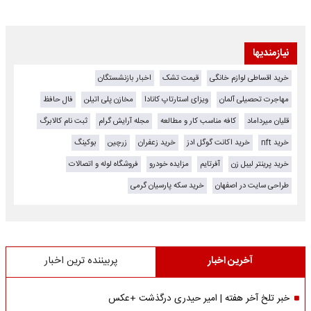
نیازمندیها
خرید اقساطی لوازم خانگی
قیمت تشک
اخبار بازنشستگان
مهاجرت تحصیلی آلمان
ویزای استارتاپ کانادا
مخازن پلی اتیلن
فال حافظ
قلیان میرداماد
کافه مناسب کار و مطالعه
مجله آرایش گرام
ثبت نام کالابرگ
خرید nft
خرید اکانت گوگل ادز
خرید زعفران
زرچین
بوکینگ
خرید پرینتر لیبل زن
آفرتایم
مزایده خودرو
فروشگاه لوله و اتصالات
طراحی سایت در اصفهان
خرید سکه پارسیان گرمی
آخرین اخبار
پربیننده ترین اخبار
خبر تلخ آخر هفته | امیر حیدری درگذشت +عکس