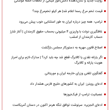
روایت جدید و تکان‌دهنده دانش‌آموز مینابی از لحظات حمله موشکی
قیمت تخم مرغ رسما اعلام شد| هر کیلو تخم‌مرغ چند؟
ترامپ: همه چیز درباره ایران به طور استثنایی خوب پیش می‌رود
غافلگیری دولت با واریزی 4 میلیونی بحساب حقوق کارمندان | آغاز شارژ
حساب کارمندان از امشب
اصلاح قانون مهریه به دستورکار مجلس بازگشت
اگر یارانه نقدی یا کالابرگ قطع شد چه باید کرد؟ | مدارک لازم برای احراز
هویت یارانه و کالابرگ
گفتگوی تلفنی وزرای خارجه ایران و موریتانی
ادعای رویترز: ایران به کشورهای خلیج فارس هشدار داد
عصبانیت ترامپ از فیک‌نیوزها
ادعای الجزیره: سرنوشت توافق تنگه هرمز اکنون در دستان آمریکاست