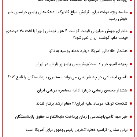
روزنامه پاکستانی: ترامپ به شکست حماسی اعتراف کند
جلسه ویژه دولت برای افزایش مبلغ کالابرگ | دهک‌های پایین درآمدی خبر
خوش رسید
ماجرای جهش میلیونی قیمت گوشت ۴ هزار تومانی | چرا با افت ۳۰ درصدی
قیمت دام، گوشت ارزان نمی‌شود؟
هشدار اطلاعاتی آمریکا درباره حمله روسیه به ناتو
پدیده النینو در راه است/پیش‌بینی پاییز پر بارش در ایران
تأمین اجتماعی در چه شرایطی می‌تواند مستمری بازنشستگان را قطع کند؟
هشدار محسن رضایی درباره ادامه محاصره دریایی ایران
شکست توطئه موساد علیه ایران/۲ مقام‌ ارشد برکنار شدند
خبر مهم تأمین‌اجتماعی | زمان پرداخت مابه‌التفاوت حقوق بازنشستگان
برنی سندرز: ترامپ خطرناک‌ترین رئیس‌جمهور برای آمریکا است