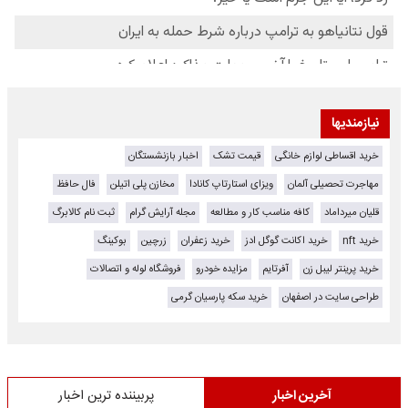
نیازمندیها
خرید اقساطی لوازم خانگی
قیمت تشک
اخبار بازنشستگان
مهاجرت تحصیلی آلمان
ویزای استارتاپ کانادا
مخازن پلی اتیلن
فال حافظ
قلیان میرداماد
کافه مناسب کار و مطالعه
مجله آرایش گرام
ثبت نام کالابرگ
خرید nft
خرید اکانت گوگل ادز
خرید زعفران
زرچین
بوکینگ
خرید پرینتر لیبل زن
آفرتایم
مزایده خودرو
فروشگاه لوله و اتصالات
طراحی سایت در اصفهان
خرید سکه پارسیان گرمی
آخرین اخبار
پربیننده ترین اخبار