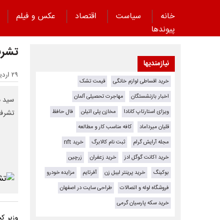
خانه
سیاست
اقتصاد
عکس و فیلم
پیوند‌ها
تشرف
نیازمندیها
۲۹ اردیبهشت ۱۴۰۵ - ۱۱:۰۷
خرید اقساطی لوازم خانگی
قیمت تشک
اخبار بازنشستگان
مهاجرت تحصیلی آلمان
ویزای استارتاپ کانادا
مخازن پلی اتیلن
فال حافظ
تشرف،
قلیان میرداماد
کافه مناسب کار و مطالعه
مجله آرایش گرام
ثبت نام کالابرگ
خرید nft
خرید اکانت گوگل ادز
خرید زعفران
زرچین
بوکینگ
خرید پرینتر لیبل زن
آفرتایم
مزایده خودرو
فروشگاه لوله و اتصالات
طراحی سایت در اصفهان
خرید سکه پارسیان گرمی
وزیر ک