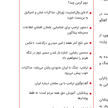
دوم گرمی چند؟
ادعای وال‌استریت ژورنال: مذاکرات لبنان و اسرائیل
تان شامگاه دوشنبه ۲۸ اردیبهشت در
به بن‌بست خورد
گفتگو
دستور ترامپ برای شناسایی عاملان افشای اطلاعات
محرمانه پنتاگون
ی، از
زیارت
خبر تلخ آخر هفته | امیر حیدری درگذشت +عکس
محسن رضایی: اجازه باز شدن مسیر دوم در تنگه
ده به
هرمز را نخواهیم داد
جنگ و
ترامپ: جنگ با ایران به‌زودی پایان می‌یابد؛ مذاکرات
خوب پیش می‌رود
ائران
گفت‌وگوی ترامپ با بن سلمان درباره ایران
نی به
پزشکیان: آموزش حق همه مردم است؛ نه فقط
پولدارها
رنشان
رف به