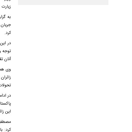
زیارت 
جریان 
کرد.
در این
توجه و
آنان تق
وی همچ
زائران
تحولات
در ادا
پاکستا
این زائ
مصطفی 
کرد: ب