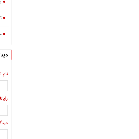
و
ت
ح
دیدگ
نام ش
رایانا
دیدگا