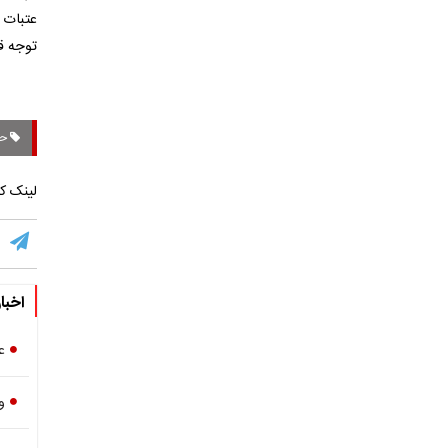
عتبات 
توجه قر
حر
لینک کو
اخبا
ع
و