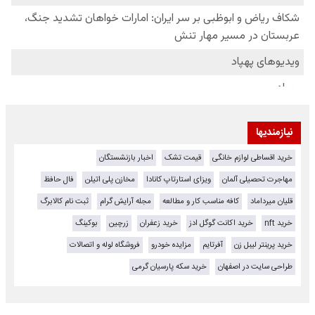
نیازمندیها
خرید اقساطی لوازم خانگی
قیمت تشک
اخبار بازنشستگان
مهاجرت تحصیلی آلمان
ویزای استارتاپ کانادا
مخازن پلی اتیلن
فال حافظ
قلیان میرداماد
کافه مناسب کار و مطالعه
مجله آرایش گرام
ثبت نام کالابرگ
خرید nft
خرید اکانت گوگل ادز
خرید زعفران
زرچین
بوکینگ
خرید پرینتر لیبل زن
آفرتایم
مزایده خودرو
فروشگاه لوله و اتصالات
طراحی سایت در اصفهان
خرید سکه پارسیان گرمی