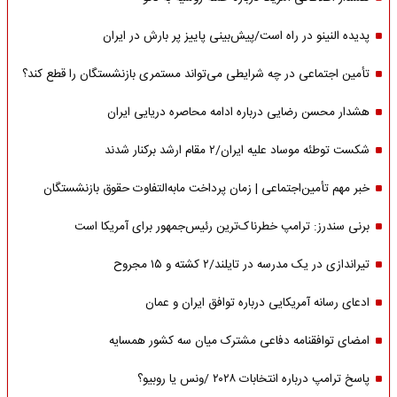
پدیده النینو در راه است/پیش‌بینی پاییز پر بارش در ایران
تأمین اجتماعی در چه شرایطی می‌تواند مستمری بازنشستگان را قطع کند؟
هشدار محسن رضایی درباره ادامه محاصره دریایی ایران
شکست توطئه موساد علیه ایران/۲ مقام‌ ارشد برکنار شدند
خبر مهم تأمین‌اجتماعی | زمان پرداخت مابه‌التفاوت حقوق بازنشستگان
برنی سندرز: ترامپ خطرناک‌ترین رئیس‌جمهور برای آمریکا است
تیراندازی در یک مدرسه در تایلند/۲ کشته و ۱۵ مجروح
ادعای رسانه آمریکایی درباره توافق ایران و عمان
امضای توافقنامه دفاعی مشترک میان سه کشور همسایه
پاسخ ترامپ درباره انتخابات ۲۰۲۸ /ونس یا روبیو؟