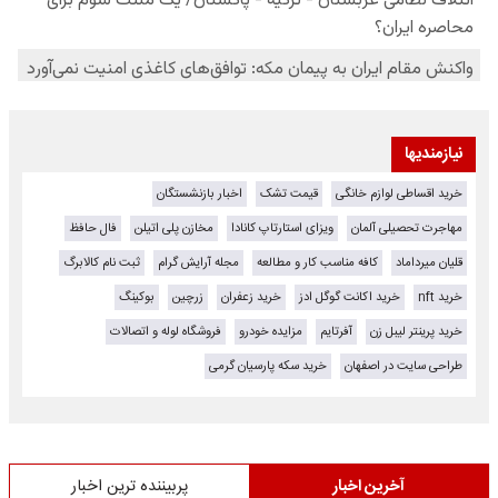
نیازمندیها
خرید اقساطی لوازم خانگی
قیمت تشک
اخبار بازنشستگان
مهاجرت تحصیلی آلمان
ویزای استارتاپ کانادا
مخازن پلی اتیلن
فال حافظ
قلیان میرداماد
کافه مناسب کار و مطالعه
مجله آرایش گرام
ثبت نام کالابرگ
خرید nft
خرید اکانت گوگل ادز
خرید زعفران
زرچین
بوکینگ
خرید پرینتر لیبل زن
آفرتایم
مزایده خودرو
فروشگاه لوله و اتصالات
طراحی سایت در اصفهان
خرید سکه پارسیان گرمی
آخرین اخبار
پربیننده ترین اخبار