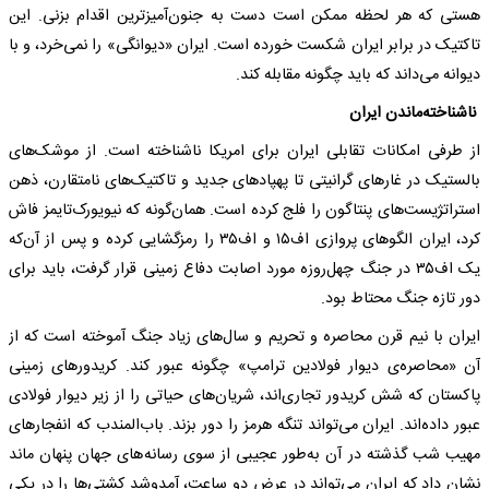
هستی که هر لحظه ممکن است دست به جنون‌آمیزترین اقدام بزنی. این
تاکتیک در برابر ایران شکست خورده است. ایران «دیوانگی» را نمی‌خرد، و با
دیوانه می‌داند که باید چگونه مقابله کند.
ناشناخته‌ماندن ایران
از طرفی امکانات تقابلی ایران برای امریکا ناشناخته است. از موشک‌های
بالستیک در غار‌های گرانیتی تا پهپاد‌های جدید و تاکتیک‌های نامتقارن، ذهن
استراتژیست‌های پنتاگون را فلج کرده است. همان‌گونه که نیویورک‌تایمز فاش
کرد، ایران الگو‌های پروازی اف۱۵ و اف۳۵ را رمزگشایی کرده و پس از آن‌که
یک اف۳۵ در جنگ چهل‌روزه مورد اصابت دفاع زمینی قرار گرفت، باید برای
دور تازه جنگ محتاط بود.
ایران با نیم قرن محاصره و تحریم و سال‌های زیاد جنگ آموخته است که از
آن «محاصره‌ی دیوار فولادین ترامپ» چگونه عبور کند. کریدور‌های زمینی
پاکستان که شش کریدور تجاری‌اند، شریان‌های حیاتی را از زیر دیوار فولادی
عبور داده‌اند. ایران می‌تواند تنگه هرمز را دور بزند. باب‌المندب که انفجار‌های
مهیب شب گذشته در آن به‌طور عجیبی از سوی رسانه‌های جهان پنهان ماند
نشان داد که ایران می‌تواند در عرض دو ساعت، آمدوشد کشتی‌ها را در یکی