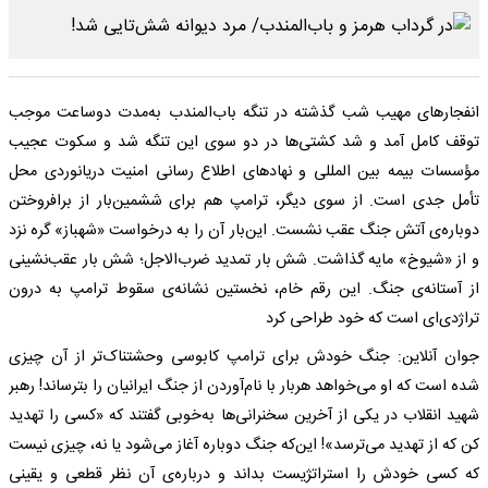
انفجار‌های مهیب شب گذشته در تنگه باب‌المندب به‌مدت دوساعت موجب
توقف کامل آمد و شد کشتی‌ها در دو سوی این تنگه شد و سکوت عجیب
مؤسسات بیمه بین المللی و نهاد‌های اطلاع رسانی امنیت دریانوردی محل
تأمل جدی است. از سوی دیگر، ترامپ هم برای ششمین‌بار از برافروختن
دوباره‌ی آتش جنگ عقب نشست. این‌بار آن را به درخواست «شهباز» گره نزد
و از «شیوخ» مایه گذاشت. شش بار تمدید ضرب‌الاجل؛ شش بار عقب‌نشینی
از آستانه‌ی جنگ. این رقم خام، نخستین نشانه‌ی سقوط ترامپ به درون
تراژدی‌ای است که خود طراحی کرد
جوان آنلاین: جنگ خودش برای ترامپ کابوسی وحشتناک‌تر از آن چیزی
شده است که او می‌خواهد هربار با نام‌آوردن از جنگ ایرانیان را بترساند! رهبر
شهید انقلاب در یکی از آخرین سخنرانی‌ها به‌خوبی گفتند که «کسی را تهدید
کن که از تهدید می‌ترسد»! این‌که جنگ دوباره آغاز می‌شود یا نه، چیزی نیست
که کسی خودش را استراتژیست بداند و درباره‌ی آن نظر قطعی و یقینی