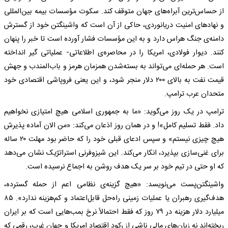
از حساس‌ترین آبراه‌های جهان متوقف کند. سکوت مؤسسات بیمه بین‌المللی
و نهاد‌های امنیت دریانوردی، حاکی از آن است که واشینگتن خود از گسترش
دامنه‌ی جنگ هراس دارد و به این مؤسسات فشار آورده است تا خبر را پنهان
کنند. دیوار فولادی، امریکا را در محاصره‌ی اطلاعاتی- عملیاتی گیر انداخته
است. هر حمله‌ای می‌تواند به بسته‌شدن همزمان هرمز و باب‌المندب و جهش
قیمت نفت به بالای ۲۰۰ دلار منجر شود، و این یعنی فروپاشی اقتصادی خود
متحدان عرب ترامپ.
ترامپ در یک روز می‌گوید: «ما به جمهوری اسلامی هیچ امتیازی نخواهیم
داد. فقط تسلیم کامل»! و در همان روز اذعان می‌کند: «من الان آماده پذیرش
هیچ چیزی نیستم» و سپس ادعای قبلی خود را که حاضر بود مهلت ۲۰ ساله
برای غنی‌سازی بپذیرد، انکار می‌کند. این شیزوفرنی استراتژیک نشان می‌دهد
که او حتی در تیم خود بر سر یک هدف روشن به اجماع نرسیده است.
واشینگتن‌پست می‌نویسد: «هیچ گزینه‌ی نظامی اعم از حمله گسترده،
هدف‌گیری رهبران یا عملیات زمینی راه‌حل قابل‌اعتماد و کم‌هزینه ندارد». ۸۵
میلیارد دلار هزینه در ۷۹ روز که فقط احتمالاً نرخ بمب‌هایی است که بر ایران
ریخته‌اند نه زیان‌های مالی ناشی از رکود اقتصاد امریکا و جهان غرب، رقمی که