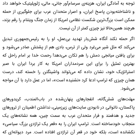
توجه به آمادگی ایران، هزینه‌ی سرسام‌آور جانی، مالی، ژئوپلیتیک خواهد داد
و ناشناخته‌بودن پاسخ ایران، و اصرار متحدان عرب برای جلوگیری از حمله
ممکن است بزرگ‌ترین شکست نظامی امریکا از زمان جنگ ویتنام را رقم بزند،
هرچند همین‌حالا نیز چیزی کمتر از آن نیست.
اگر حمله نکند آنگاه شش‌بار تهدید بی‌عمل، او را به رئیس‌جمهوری تبدیل
می‌کند که مثل شیر می‌غرد ولی از ترس، بادی هم از پشتش صادر می‌شود و
برای یافتن میانجی دمش را هم تکان می‌دهد! رحمت خدا بر امام راحل که
بهترین تمثیل را برای این سردمداران امریکا به کار برد! ایران با صبر
استراتژیک خود، نشان داده که می‌تواند واشینگتن را خسته کند، درست
همان چیزی که ترامپ ادعا کرد «نشنیده است»، اما در عمل دارد با آن مواجه
می‌شود.
مهلت‌های شش‌گانه، انفجار‌های پنهان‌شده در باب‌المندب، کریدور‌های
پاکستان، ناتوانی در نابودی سایت‌های زیرزمینی، نداشتن اطمینان از ترور‌های
جدید و هدفمند و فرار متحدان عرب به سمت چین، همه نشانه‌های یک
منجلاب خودساخته است. ترامپ ایران را به «قعر یک تراژدی بزرگ سیاسی»
نکشانده است، بلکه خود در قعر آن تراژدی افتاده است. مرد دیوانه‌ای که