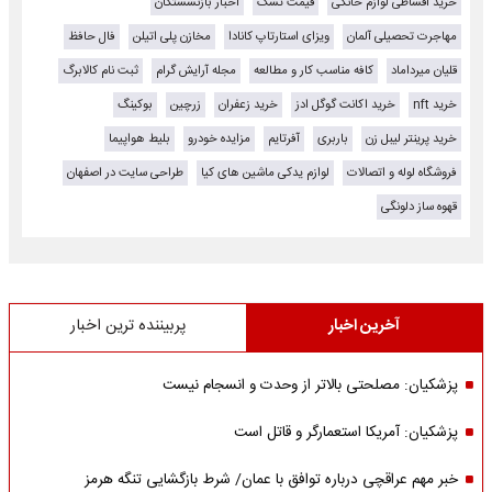
خرید اقساطی لوازم خانگی
قیمت تشک
اخبار بازنشستگان
مهاجرت تحصیلی آلمان
ویزای استارتاپ کانادا
مخازن پلی اتیلن
فال حافظ
قلیان میرداماد
کافه مناسب کار و مطالعه
مجله آرایش گرام
ثبت نام کالابرگ
خرید nft
خرید اکانت گوگل ادز
خرید زعفران
زرچین
بوکینگ
خرید پرینتر لیبل زن
باربری
آفرتایم
مزایده خودرو
بلیط هواپیما
فروشگاه لوله و اتصالات
لوازم یدکی ماشین های کیا
طراحی سایت در اصفهان
قهوه ساز دلونگی
آخرین اخبار
پربیننده ترین اخبار
پزشکیان: مصلحتی بالاتر از وحدت و انسجام نیست
پزشکیان: آمریکا استعمارگر و قاتل است
خبر مهم عراقچی درباره توافق با عمان/ شرط بازگشایی تنگه هرمز