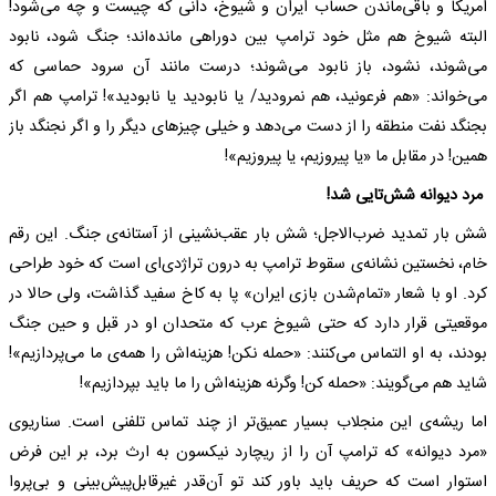
امریکا و باقی‌ماندن حساب ایران و شیوخ، دانی که چیست و چه می‌شود!
البته شیوخ هم مثل خود ترامپ بین دوراهی مانده‌اند؛ جنگ شود، نابود
می‌شوند، نشود، باز نابود می‌شوند؛ درست مانند آن سرود حماسی که
می‌خواند: «هم فرعونید، هم نمرودید/ یا نابودید یا نابودید»! ترامپ هم اگر
بجنگد نفت منطقه را از دست می‌دهد و خیلی چیز‌های دیگر را و اگر نجنگد باز
همین! در مقابل ما «یا پیروزیم، یا پیروزیم»!
مرد دیوانه شش‌تایی شد!
شش بار تمدید ضرب‌الاجل؛ شش بار عقب‌نشینی از آستانه‌ی جنگ. این رقم
خام، نخستین نشانه‌ی سقوط ترامپ به درون تراژدی‌ای است که خود طراحی
کرد. او با شعار «تمام‌شدن بازی ایران» پا به کاخ سفید گذاشت، ولی حالا در
موقعیتی قرار دارد که حتی شیوخ عرب که متحدان او در قبل و حین جنگ
بودند، به او التماس می‌کنند: «حمله نکن! هزینه‌اش را همه‌ی ما می‌پردازیم»!
شاید هم می‌گویند: «حمله کن! وگرنه هزینه‌اش را ما باید بپردازیم»!
اما ریشه‌ی این منجلاب بسیار عمیق‌تر از چند تماس تلفنی است. سناریوی
«مرد دیوانه» که ترامپ آن را از ریچارد نیکسون به ارث برد، بر این فرض
استوار است که حریف باید باور کند تو آن‌قدر غیرقابل‌پیش‌بینی و بی‌پروا