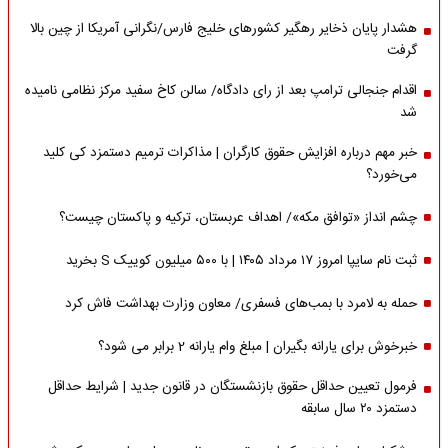
هشدار پایان ذخایر رهگیر کشورهای خلیج فارس/نگرانی آمریکا از چین بالا
گرفت
اقدام جنجالی ترامپ بعد از رای دادگاه/ سالن کاخ سفید مرکز نظامی نامیده
شد
خبر مهم درباره افزایش حقوق کارگران | مذاکرات ترمیم دستمزد کی کلید
می‌خورد؟
چشم انداز «توافق مکه»/ اهداف عربستان، ترکیه و پاکستان چیست؟
ثبت نام سایپا امروز ۱۷ مرداد ۱۴۰۵ | با ۵۰۰ میلیون کوییک S بخرید
حمله به لامرد با بمب‌های فسفری/ معاون وزارت بهداشت فاش کرد
خبرخوش برای یارانه بگیران | مبلغ وام یارانه 2 برابر می شود؟
فرمول تعیین حداقل حقوق بازنشستگان در قانون جدید | شرایط حداقل
دستمزد ۲۰ سال سابقه