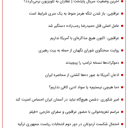
آخرین وضعیت سریال پایتخت | عطاران به تلویزیون برمی‌گردد؟
عراقچی: باز شدن تنگه هرمز منوط به یک سری شرایط است
عامل اصلی قتل حمیدرضا رجب‌زاده دستگیر شد
عراقچی: اکنون هیچ مذاکره‌ای با آمریکا نداریم
روایت سخنگوی شورای نگهبان از حمله به بیت رهبری
دموکرات‌ها نسخه ترامپ را پیچیدند
اذعان آمریکا به عبور ده‌ها کشتی از محاصره ایران
«ما هیچی نیستیم» یا سواد ادبی کافی نداریم؟
امیر شکوری: دشمن هیچ‌گاه نباید در آسمان ایران احساس امنیت کند
مراسم تعزیه‌خوانی با حضور عراقچی و سفرای خارجی +فیلم
احتمال شکست اردوغان در دور دوم انتخابات ریاست جمهوری ترکیه