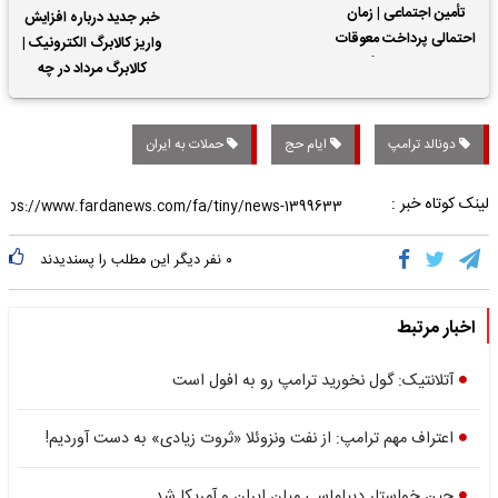
تأمین اجتماعی | زمان
خبر جدید درباره افزایش
احتمالی پرداخت معوقات
واریز کالابرگ الکترونیک |
حقوق بازنشستگان
کالابرگ مرداد در چه
تاریخی واریز خواهد شد؟
دونالد ترامپ
ایام حج
حملات به ایران
لینک کوتاه خبر :
۰
نفر دیگر این مطلب را پسندیدند
اخبار مرتبط
آتلانتیک: گول نخورید ترامپ رو به افول است
اعتراف مهم ترامپ: از نفت ونزوئلا «ثروت زیادی» به دست آوردیم!
چین خواستار دیپلماسی میان ایران و آمریکا شد