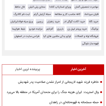
مهاجرت تحصیلی آلمان
ویزای استارتاپ کانادا
مخازن پلی اتیلن
فال حافظ
قلیان میرداماد
کافه مناسب کار و مطالعه
مجله آرایش گرام
ثبت نام کالابرگ
خرید nft
خرید اکانت گوگل ادز
خرید زعفران
زرچین
ورق سیاه فولادایرانیان
بوکینگ
خرید پرینتر لیبل زن
باربری
آفرتایم
مزایده خودرو
بلیط هواپیما
فروشگاه لوله و اتصالات
لوازم یدکی ماشین های کیا
طراحی سایت در اصفهان
قهوه ساز دلونگی
آخرین اخبار
پربیننده ترین اخبار
خاطره فرزند شهید لاریجانی از احراز نشدن صلاحیت پدر شهدیش
وال استریت: ایران هزینه جنگ را برای متحدان آمریکا در منطقه بالا می‌برد
حمله مسلحانه به قهوه‌خانه‌ای در زاهدان