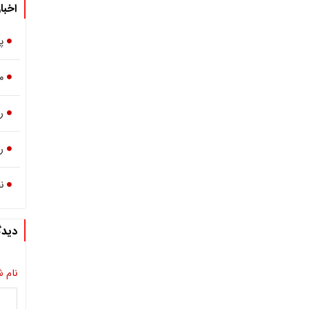
اخبا
پ
م
ر
ر
ن
دیدگ
نام ش