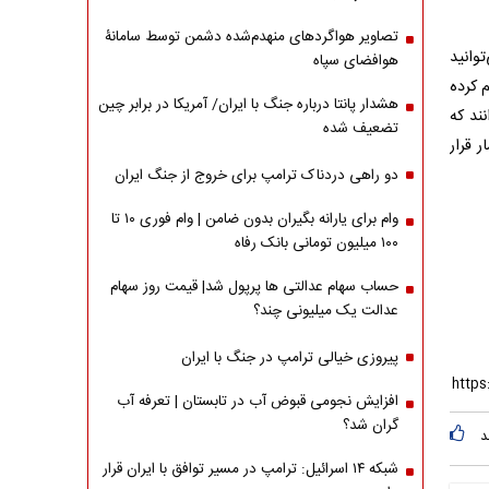
تصاویر هواگردهای منهدم‌شده دشمن توسط سامانۀ
وانید
هوافضای سپاه
 کرده
هشدار پانتا درباره جنگ با ایران/ آمریکا در برابر چین
ند که
تضعیف شده
ر قرار
دو راهی دردناک ترامپ برای خروج از جنگ ایران
وام برای یارانه بگیران بدون ضامن | وام فوری ۱۰ تا
۱۰۰ میلیون تومانی بانک رفاه
حساب سهام عدالتی ها پرپول شد| قیمت روز سهام
عدالت یک میلیونی چند؟
پیروزی خیالی ترامپ در جنگ با ایران
افزایش نجومی قبوض آب در تابستان | تعرفه آب
گران شد؟
د
شبکه ۱۴ اسرائیل: ترامپ در مسیر توافق با ایران قرار