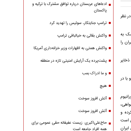
ادعاهای عربستان درباره توافق مشترک با ترکیه و
پاکستان
ر نظر
ترامپ جنایتکار، سوئیس را تهدید کرد
مک به
واکنش بقائی به خیالبافی ترامپ
ان را
واکنش همتی به اظهارات وزیر خزانه‌داری آمریکا
 ذخایر
پشت‌پرده یک آرایش امنیتی تازه در منطقه
و ما ادراک بمب
 با در
هیچ
انیوم
آتش افروز سوخت
واهی،
آتش افروز سوخت
رده و
ل است
حاج‌علی‌اکبری: زیست عفیفانه حقی عمومی برای
 ایران
همه افراد جامعه است