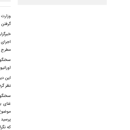
وزارت 
گرفتن م
خبرگزا
اجرای ت
مطرح ک
سخنگوی 
اورانی
این دیپ
نظر گر
سخنگوی 
غنای ب
موضوع 
پرسید «
که نگرا