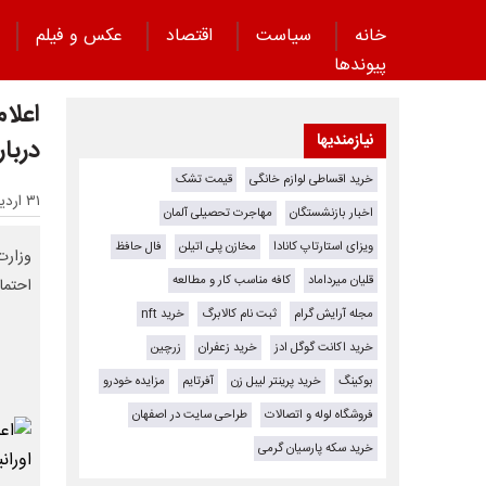
خانه
سیاست
اقتصاد
عکس و فیلم
پیوند‌ها
اعلا
نیازمندیها
دربار
خرید اقساطی لوازم خانگی
قیمت تشک
۳۱ اردیبهشت ۱۴۰۵ - ۱۴:۰۴
اخبار بازنشستگان
مهاجرت تحصیلی آلمان
ویزای استارتاپ کانادا
مخازن پلی اتیلن
فال حافظ
وزارت
قلیان میرداماد
کافه مناسب کار و مطالعه
احتما
مجله آرایش گرام
ثبت نام کالابرگ
خرید nft
خرید اکانت گوگل ادز
خرید زعفران
زرچین
بوکینگ
خرید پرینتر لیبل زن
آفرتایم
مزایده خودرو
فروشگاه لوله و اتصالات
طراحی سایت در اصفهان
خرید سکه پارسیان گرمی