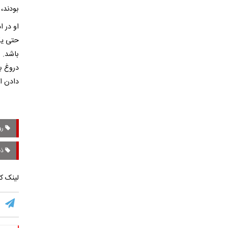
بودند، 
او در ا
حتی یک 
باشد. ب
دروغ بز
دادن ا
رو
ذخا
لینک کو