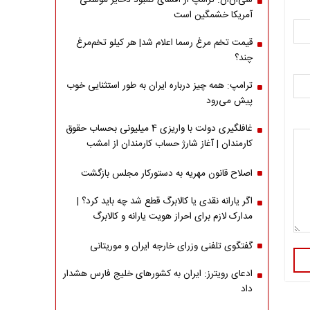
سی‌ان‌ان: ترامپ از افشای کمبود ذخایر موشکی
آمریکا خشمگین است
قیمت تخم مرغ رسما اعلام شد| هر کیلو تخم‌مرغ
چند؟
ترامپ: همه چیز درباره ایران به طور استثنایی خوب
پیش می‌رود
غافلگیری دولت با واریزی 4 میلیونی بحساب حقوق
کارمندان | آغاز شارژ حساب کارمندان از امشب
اصلاح قانون مهریه به دستورکار مجلس بازگشت
اگر یارانه نقدی یا کالابرگ قطع شد چه باید کرد؟ |
مدارک لازم برای احراز هویت یارانه و کالابرگ
گفتگوی تلفنی وزرای خارجه ایران و موریتانی
ادعای رویترز: ایران به کشورهای خلیج فارس هشدار
داد