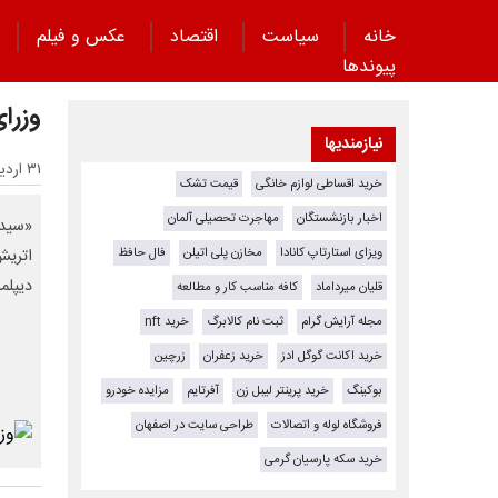
خانه
سیاست
اقتصاد
عکس و فیلم
پیوند‌ها
وزرا
نیازمندیها
۳۱ اردیبهشت ۱۴۰۵ - ۲۰:۱۲
خرید اقساطی لوازم خانگی
قیمت تشک
اخبار بازنشستگان
مهاجرت تحصیلی آلمان
«سید 
ویزای استارتاپ کانادا
مخازن پلی اتیلن
فال حافظ
دیپلم
قلیان میرداماد
کافه مناسب کار و مطالعه
مجله آرایش گرام
ثبت نام کالابرگ
خرید nft
خرید اکانت گوگل ادز
خرید زعفران
زرچین
بوکینگ
خرید پرینتر لیبل زن
آفرتایم
مزایده خودرو
فروشگاه لوله و اتصالات
طراحی سایت در اصفهان
خرید سکه پارسیان گرمی