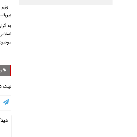
وزیر ا
بین‌الم
به گزا
موضوعات
وز
لینک کو
دیدگ