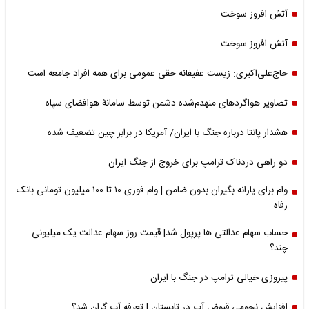
آتش افروز سوخت
آتش افروز سوخت
حاج‌علی‌اکبری: زیست عفیفانه حقی عمومی برای همه افراد جامعه است
تصاویر هواگردهای منهدم‌شده دشمن توسط سامانۀ هوافضای سپاه
هشدار پانتا درباره جنگ با ایران/ آمریکا در برابر چین تضعیف شده
دو راهی دردناک ترامپ برای خروج از جنگ ایران
وام برای یارانه بگیران بدون ضامن | وام فوری ۱۰ تا ۱۰۰ میلیون تومانی بانک
رفاه
حساب سهام عدالتی ها پرپول شد| قیمت روز سهام عدالت یک میلیونی
چند؟
پیروزی خیالی ترامپ در جنگ با ایران
افزایش نجومی قبوض آب در تابستان | تعرفه آب گران شد؟