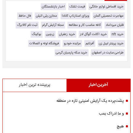
خرید اقساطی لوازم خانگی
قیمت تشک
اخبار بازنشستگان
مهاجرت تحصیلی آلمان
ویزای استارتاپ کانادا
مخازن پلی اتیلن
فال حافظ
قلیان میرداماد
کافه مناسب کار و مطالعه
مجله آرایش گرام
ثبت نام کالابرگ
خرید nft
خرید اکانت گوگل ادز
خرید زعفران
زرچین
بوکینگ
خرید پرینتر لیبل زن
آفرتایم
مزایده خودرو
فروشگاه لوله و اتصالات
طراحی سایت در اصفهان
خرید سکه پارسیان گرمی
آخرین اخبار
پربیننده ترین اخبار
پشت‌پرده یک آرایش امنیتی تازه در منطقه
و ما ادراک بمب
هیچ