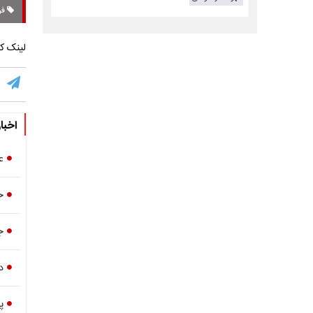
فر
لینک کو
اخبا
ع
خ
ج
د
پ