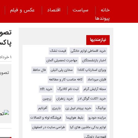
خانه
سیاست
اقتصاد
عکس و فیلم
پیوند‌ها
تصوی
نیازمندیها
پاکس
خرید اقساطی لوازم خانگی
قیمت تشک
۱ خرداد ۱۴۰۵ - ۲۰:۵۹
اخبار بازنشستگان
مهاجرت تحصیلی آلمان
ویزای استارتاپ کانادا
مخازن پلی اتیلن
فال حافظ
تصویر
قلیان میرداماد
کافه مناسب کار و مطالعه
مجله آرایش گرام
ثبت نام کالابرگ
خرید nft
خرید اکانت گوگل ادز
خرید زعفران
زرچین
بوکینگ
خرید پرینتر لیبل زن
باربری
آفرتایم
مزایده خودرو
بلیط هواپیما
فروشگاه لوله و اتصالات
لوازم یدکی ماشین های کیا
طراحی سایت در اصفهان
قهوه ساز دلونگی