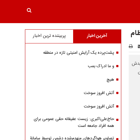
ظام
آخرین اخبار
پربیننده ترین اخبار
پشت‌پرده یک آرایش امنیتی تازه در منطقه
یدش
و ما ادراک بمب
ن
هیچ
آتش افروز سوخت
آتش افروز سوخت
حاج‌علی‌اکبری: زیست عفیفانه حقی عمومی برای
همه افراد جامعه است
تصاویر هواگردهای منهدم‌شده دشمن توسط سامانۀ