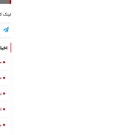
لینک کو
اخبا
ح
ح
ن
انقلا
س