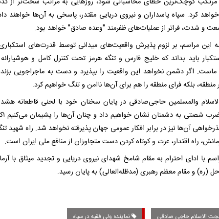
رتکب کوچک‌ترین خطای محاسباتی شود، روزهایی به مراتب سخت‌تر از گذش
خواهد کرد. سپاه پاسداران و نیروی دریایی مقتدر، پاسخی به آن‌ها خواهند داد 
عت و شدت، فراتر از عملیات‌های ظفرمند "وعده صادق" خواهد بود.
مه این مراسم، بر لزوم پذیرش واقعیت‌های میدانی توسط قدرت‌های استکباری 
تکبار باید بداند که خلیج فارس و تنگه هرمز تحت کنترل کامل و هوشیارانه 
 ماست. اگر دشمن نخواهد این واقعیت را بپذیرد و دست به ماجراجویی بزند، 
منطقه، بلکه فرای منطقه را هم برای آن‌ها ناامن و تنگ خواهیم کرد.
اسلام والمسلمین حاجی‌صادقی در پایان سخنان خود با لحنی قاطعانه هشدار
چنان ضرب شصت
رخواهی آن‌ها نیز در برابر افکار عمومی جهان پذیرفته نخواهد شد. راه شهید تن
انش، راه اقتدار، عزت و کوتاه کردن دست متجاوزان از منافع ملی ایران است.
اسم با ادای احترام به مقام شامخ شهدای نیروی دریایی و تجدید میثاق با آرما
حل (ره) و مقام معظم رهبری (مدظله‌العالی) به پایان رسید.
ت الاسلام حاجی صادقی
نماینده ولی فقیه در سپاه