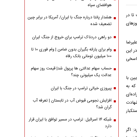
هوافضای سپاه
تا در
هشدار پانتا درباره جنگ با ایران/ آمریکا در برابر چین
وزهای
تضعیف شده
دو راهی دردناک ترامپ برای خروج از جنگ ایران
لیرضا
وام برای یارانه بگیران بدون ضامن | وام فوری ۱۰ تا
ر این
۱۰۰ میلیون تومانی بانک رفاه
پاسخی
حساب سهام عدالتی ها پرپول شد| قیمت روز سهام
عدالت یک میلیونی چند؟
ین با
که به
پیروزی خیالی ترامپ در جنگ با ایران
ده‌ای
افزایش نجومی قبوض آب در تابستان | تعرفه آب
شهادت
گران شد؟
تکبار
شبکه ۱۴ اسرائیل: ترامپ در مسیر توافق با ایران قرار
دارد
: اگر