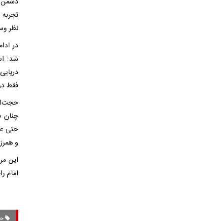
دشمن م
تجربه 
نظر وس
در ادا
شد: اس
دریایی
فقط در 
حجت‌ال
حتی عذ
و همرزم
این مر
امام را
حج