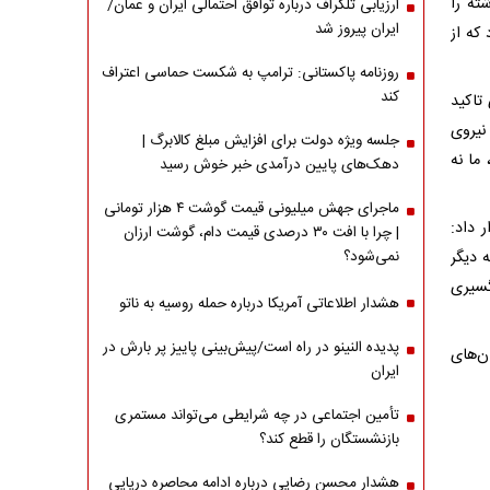
ته را
ارزیابی تلگراف درباره توافق احتمالی ایران و عمان/
ایران پیروز شد
که از
روزنامه پاکستانی: ترامپ به شکست حماسی اعتراف
کند
تاکید
نیروی
جلسه ویژه دولت برای افزایش مبلغ کالابرگ |
ما نه
دهک‌های پایین درآمدی خبر خوش رسید
ماجرای جهش میلیونی قیمت گوشت ۴ هزار تومانی
 داد:
| چرا با افت ۳۰ درصدی قیمت دام، گوشت ارزان
ی به دشمنان نشان خواهیم داد و چنان آن‌ها را پشیمان می‌کنیم ۱که دیگر
نمی‌شود؟
گسیری
هشدار اطلاعاتی آمریکا درباره حمله روسیه به ناتو
پدیده النینو در راه است/پیش‌بینی پاییز پر بارش در
ن‌های
ایران
تأمین اجتماعی در چه شرایطی می‌تواند مستمری
بازنشستگان را قطع کند؟
هشدار محسن رضایی درباره ادامه محاصره دریایی