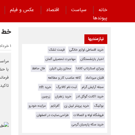
خانه
سیاست
اقتصاد
عکس و فیلم
پیوند‌ها
خط و
نیازمندیها
۱ خرداد ۱۴۰۵ - ۲۲:۵۴
خرید اقساطی لوازم خانگی
قیمت تشک
اخبار بازنشستگان
مهاجرت تحصیلی آلمان
مراسم
ویزای استارتاپ کانادا
مخازن پلی اتیلن
فال حافظ
با حض
فرمان
قلیان میرداماد
کافه مناسب کار و مطالعه
تاکید
مجله آرایش گرام
ثبت نام کالابرگ
خرید nft
خرید اکانت گوگل ادز
خرید زعفران
زرچین
بوکینگ
خرید پرینتر لیبل زن
آفرتایم
مزایده خودرو
فروشگاه لوله و اتصالات
طراحی سایت در اصفهان
خرید سکه پارسیان گرمی