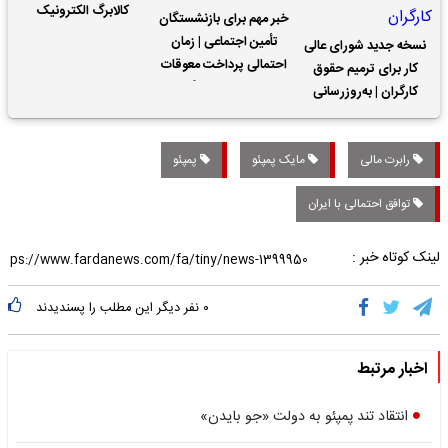
کالابرگ الکترونیک
خبر مهم برای بازنشستگان
تأمین اجتماعی | زمان
نسخه جدید شورای عالی
احتمالی پرداخت معوقات
کار برای ترمیم حقوق
حقوق بازنشستگان
کارگران | به‌روزرسانی
کمک‌های معیشتی برای
کارگران
رابرت مالی
مایک پمپئو
پمپئو
توافق احتمالی با ایران
لینک کوتاه خبر :
۰
نفر دیگر این مطلب را پسندیدند
اخبار مرتبط
انتقاد تند پمپئو به دولت «جو بایدن»