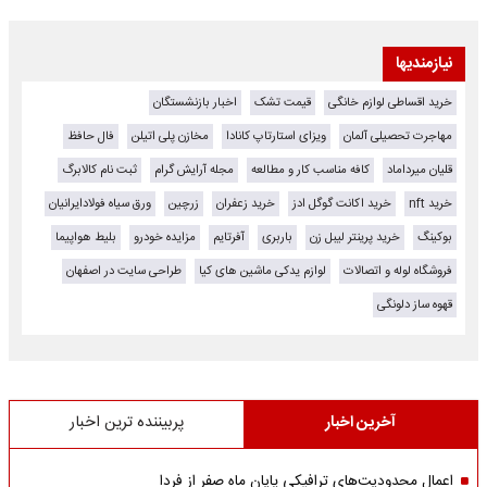
نیازمندیها
خرید اقساطی لوازم خانگی
قیمت تشک
اخبار بازنشستگان
مهاجرت تحصیلی آلمان
ویزای استارتاپ کانادا
مخازن پلی اتیلن
فال حافظ
قلیان میرداماد
کافه مناسب کار و مطالعه
مجله آرایش گرام
ثبت نام کالابرگ
خرید nft
خرید اکانت گوگل ادز
خرید زعفران
زرچین
ورق سیاه فولادایرانیان
بوکینگ
خرید پرینتر لیبل زن
باربری
آفرتایم
مزایده خودرو
بلیط هواپیما
فروشگاه لوله و اتصالات
لوازم یدکی ماشین های کیا
طراحی سایت در اصفهان
قهوه ساز دلونگی
آخرین اخبار
پربیننده ترین اخبار
اعمال محدودیت‌های ترافیکی پایان ماه صفر از فردا