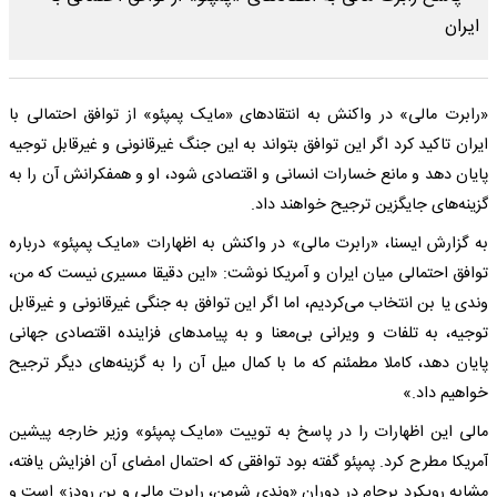
«رابرت مالی» در واکنش به انتقادهای «مایک پمپئو» از توافق احتمالی با
ایران تاکید کرد اگر این توافق بتواند به این جنگ غیرقانونی و غیرقابل توجیه
پایان دهد و مانع خسارات انسانی و اقتصادی شود، او و همفکرانش آن را به
گزینه‌های جایگزین ترجیح خواهند داد.
به گزارش ایسنا، «رابرت مالی» در واکنش به اظهارات «مایک پمپئو» درباره
توافق احتمالی میان ایران و آمریکا نوشت: «این دقیقا مسیری نیست که من،
وندی یا بن انتخاب می‌کردیم، اما اگر این توافق به جنگی غیرقانونی و غیرقابل
توجیه، به تلفات و ویرانی بی‌معنا و به پیامدهای فزاینده اقتصادی جهانی
پایان دهد، کاملا مطمئنم که ما با کمال میل آن را به گزینه‌های دیگر ترجیح
خواهیم داد.»
مالی این اظهارات را در پاسخ به توییت «مایک پمپئو» وزیر خارجه پیشین
آمریکا مطرح کرد. پمپئو گفته بود توافقی که احتمال امضای آن افزایش یافته،
مشابه رویکرد برجام در دوران «وندی شرمن، رابرت مالی و بن رودز» است و