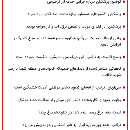
توضیح پزشکیان درباره چرایی حذف ارز ترجیحی
پزشکیان: کشورهای همسایه اجازه ندادند ضدنقلاب وارد شوند
پزشکیان: در ابتدای دولت با قطعی برق، آب و گاز مواجه بودیم
وقتی از وفاق صحبت می‌کنم، منظورم مردم هستند/ باید مبلغ کالابرگ را
افزایش دهیم
پاسخ قالیباف به ترامپ: این دیپلماسی نمایشی، شکست خورده است
لحظاتی منتشر نشده از دیدارهای صمیمانه خانواده‌های معظم شهدا با رهبر
شهید انقلاب
سی‌ان‌ان: ترامپ از افشای کمبود ذخایر موشکی آمریکا خشمگین است
روایت جدید و تکان‌دهنده دانش‌آموز مینابی از لحظات حمله موشکی
قیمت تخم مرغ رسما اعلام شد| هر کیلو تخم‌مرغ چند؟
ترامپ: همه چیز درباره ایران به طور استثنایی خوب پیش می‌رود