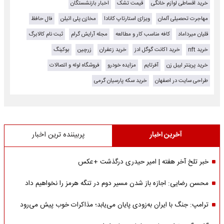
خرید اقساطی لوازم خانگی
قیمت تشک
اخبار بازنشستگان
مهاجرت تحصیلی آلمان
ویزای استارتاپ کانادا
مخازن پلی اتیلن
فال حافظ
قلیان میرداماد
کافه مناسب کار و مطالعه
مجله آرایش گرام
ثبت نام کالابرگ
خرید nft
خرید اکانت گوگل ادز
خرید زعفران
زرچین
بوکینگ
خرید پرینتر لیبل زن
آفرتایم
مزایده خودرو
فروشگاه لوله و اتصالات
طراحی سایت در اصفهان
خرید سکه پارسیان گرمی
آخرین اخبار
پربیننده ترین اخبار
خبر تلخ آخر هفته | امیر حیدری درگذشت +عکس
محسن رضایی: اجازه باز شدن مسیر دوم در تنگه هرمز را نخواهیم داد
ترامپ: جنگ با ایران به‌زودی پایان می‌یابد؛ مذاکرات خوب پیش می‌رود