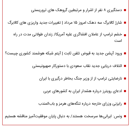
دستگیری ۸ نفر از اشرار و مرتبطین گروهک های تروریستی
شارژ کالابرگ سه دهک امروز ۱۵ مرداد | تغییرات جدید واریزی های کالابرگ
خشم ترامپ از عاملان افشاگری‌ علیه آمریکا/ زندان طولانی مدت در راه
است
ورود آپشن جدید به قبوض تلفن ثابت | آیتم شبکه هوشمند کشوری چیست؟
ائتلاف دریایی جدید نقاب سعودی با دستورکار صهیونیستی
نارضایتی ترامپ از از وزیر جنگ بخاطر درگیری با ایران
ادعای رویترز درباره هشدار ایران به کشورهای عربی
رایزنی وزرای خارجه درباره تنگه‌های هرمز و باب‌المندب
ونس: ایرانی‌ها سرسخت هستند/ به دنبال پایان موفقیت‌آمیز مناقشه هستیم