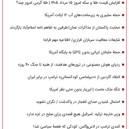
افزایش قیمت طلا و سکه امروز ۱۵ مرداد ۱۴۰۵ | طلا گرمی امروز چند؟
حمله سایبری به زیرساخت‌های آب ۱۲ ایالت آمریکا
حمایت پاکستان از مذاکرات عمان/طرفین به تفاهم نامه اسلام‌آباد بازگردند
شایعات معافیت سربازان فراری/ اطلاعیه مهم فراجا
حملۀ خلبانان ایرانی بدون GPS به پایگاه آمریکا
ردپای هوش مصنوعی در ترورهای هدفمند؛ از هنیه تا جنگ ۴۰ روزه
انتقاد گاردین از «دیپلماسی کودکستانی» ترامپ در برابر ایران
تنگه ملک ماست | این‌بار بدون حتی نظر امریکا
احتمال شنیدن صدای انفجار در پاکدشت / نگران نشوید
وزیر خارجه ترکیه: اسرائیل هیچ قصدی برای صلح در غزه ندارد
کمدی ترامپ در لاس‌وگاس: کودکی که طعمۀ سیاسی شد!