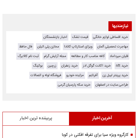
نیازمندیها
خرید اقساطی لوازم خانگی
قیمت تشک
اخبار بازنشستگان
مهاجرت تحصیلی آلمان
ویزای استارتاپ کانادا
مخازن پلی اتیلن
فال حافظ
قلیان میرداماد
کافه مناسب کار و مطالعه
مجله آرایش گرام
ثبت نام کالابرگ
خرید nft
خرید اکانت گوگل ادز
خرید زعفران
زرچین
بوکینگ
خرید پرینتر لیبل زن
آفرتایم
مزایده خودرو
فروشگاه لوله و اتصالات
طراحی سایت در اصفهان
خرید سکه پارسیان گرمی
آخرین اخبار
پربیننده ترین اخبار
کارگروه ویژه سیا برای تفرقه افکنی در کوبا