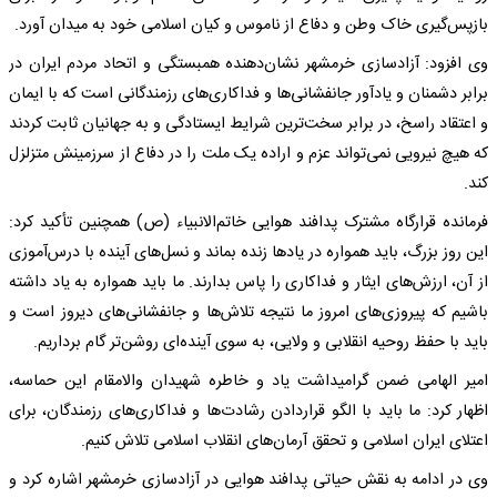
بازپس‌گیری خاک وطن و دفاع از ناموس و کیان اسلامی خود به میدان آورد.
وی افزود: آزادسازی خرمشهر نشان‌دهنده همبستگی و اتحاد مردم ایران در
برابر دشمنان و یادآور جانفشانی‌ها و فداکاری‌های رزمندگانی است که با ایمان
و اعتقاد راسخ، در برابر سخت‌ترین شرایط ایستادگی و به جهانیان ثابت کردند
که هیچ نیرویی نمی‌تواند عزم و اراده یک ملت را در دفاع از سرزمینش متزلزل
کند.
فرمانده قرارگاه مشترک پدافند هوایی خاتم‌الانبیاء (ص) همچنین تأکید کرد:
این روز بزرگ، باید همواره در یاد‌ها زنده بماند و نسل‌های آینده با درس‌آموزی
از آن، ارزش‌های ایثار و فداکاری را پاس بدارند. ما باید همواره به یاد داشته
باشیم که پیروزی‌های امروز ما نتیجه تلاش‌ها و جانفشانی‌های دیروز است و
باید با حفظ روحیه انقلابی و ولایی، به سوی آینده‌ای روشن‌تر گام برداریم.
امیر الهامی ضمن گرامیداشت یاد و خاطره شهیدان والامقام این حماسه،
اظهار کرد: ما باید با الگو قراردادن رشادت‌ها و فداکاری‌های رزمندگان، برای
اعتلای ایران اسلامی و تحقق آرمان‌های انقلاب اسلامی تلاش کنیم.
وی در ادامه به نقش حیاتی پدافند هوایی در آزادسازی خرمشهر اشاره کرد و