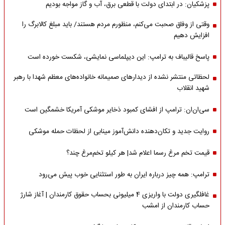
پزشکیان: در ابتدای دولت با قطعی برق، آب و گاز مواجه بودیم
وقتی از وفاق صحبت می‌کنم، منظورم مردم هستند/ باید مبلغ کالابرگ را
افزایش دهیم
پاسخ قالیباف به ترامپ: این دیپلماسی نمایشی، شکست خورده است
لحظاتی منتشر نشده از دیدارهای صمیمانه خانواده‌های معظم شهدا با رهبر
شهید انقلاب
سی‌ان‌ان: ترامپ از افشای کمبود ذخایر موشکی آمریکا خشمگین است
روایت جدید و تکان‌دهنده دانش‌آموز مینابی از لحظات حمله موشکی
قیمت تخم مرغ رسما اعلام شد| هر کیلو تخم‌مرغ چند؟
ترامپ: همه چیز درباره ایران به طور استثنایی خوب پیش می‌رود
غافلگیری دولت با واریزی 4 میلیونی بحساب حقوق کارمندان | آغاز شارژ
حساب کارمندان از امشب