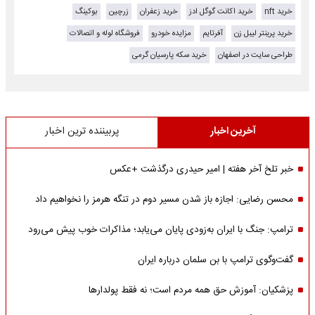
خرید nft
خرید اکانت گوگل ادز
خرید زعفران
زرچین
بوکینگ
خرید پرینتر لیبل زن
آفرتایم
مزایده خودرو
فروشگاه لوله و اتصالات
طراحی سایت در اصفهان
خرید سکه پارسیان گرمی
آخرین اخبار
پربیننده ترین اخبار
خبر تلخ آخر هفته | امیر حیدری درگذشت +عکس
محسن رضایی: اجازه باز شدن مسیر دوم در تنگه هرمز را نخواهیم داد
ترامپ: جنگ با ایران به‌زودی پایان می‌یابد؛ مذاکرات خوب پیش می‌رود
گفت‌وگوی ترامپ با بن سلمان درباره ایران
پزشکیان: آموزش حق همه مردم است؛ نه فقط پولدارها