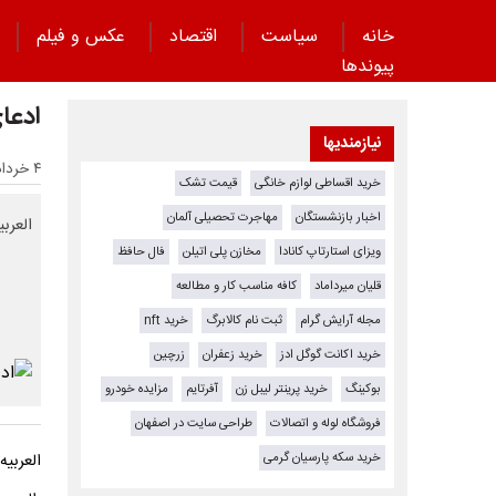
خانه
سیاست
اقتصاد
عکس و فیلم
پیوند‌ها
ادعای ال
نیازمندیها
۴ خرداد ۱۴۰۵ - ۱۱:۰۴
خرید اقساطی لوازم خانگی
قیمت تشک
اخبار بازنشستگان
مهاجرت تحصیلی آلمان
العربیه در
ویزای استارتاپ کانادا
مخازن پلی اتیلن
فال حافظ
قلیان میرداماد
کافه مناسب کار و مطالعه
مجله آرایش گرام
ثبت نام کالابرگ
خرید nft
خرید اکانت گوگل ادز
خرید زعفران
زرچین
بوکینگ
خرید پرینتر لیبل زن
آفرتایم
مزایده خودرو
فروشگاه لوله و اتصالات
طراحی سایت در اصفهان
خرید سکه پارسیان گرمی
العربیه