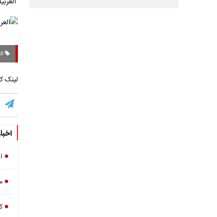
العربیه در مط
الع
لینک کو
اخبا
ا
م
ک