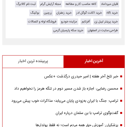
قلیان میرداماد
کافه مناسب کار و مطالعه
مجله آرایش گرام
ثبت نام کالابرگ
خرید nft
خرید اکانت گوگل ادز
خرید زعفران
زرچین
بوکینگ
خرید پرینتر لیبل زن
آفرتایم
مزایده خودرو
فروشگاه لوله و اتصالات
طراحی سایت در اصفهان
خرید سکه پارسیان گرمی
آخرین اخبار
پربیننده ترین اخبار
خبر تلخ آخر هفته | امیر حیدری درگذشت +عکس
محسن رضایی: اجازه باز شدن مسیر دوم در تنگه هرمز را نخواهیم داد
ترامپ: جنگ با ایران به‌زودی پایان می‌یابد؛ مذاکرات خوب پیش می‌رود
گفت‌وگوی ترامپ با بن سلمان درباره ایران
پزشکیان: آموزش حق همه مردم است؛ نه فقط پولدارها