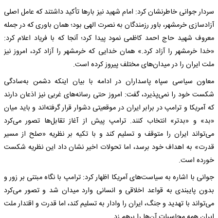
سردار جوانی خاطرنشان کرد: امام شهید نیز بارها تأکید داشتند که عامل اصلی
آزادسازی خرمشهر، باور رزمندگان به نصرت الهی بود؛ همان باوری که در جمله
معروف شهید حاج احمد کاظمی نمود پیدا کرد؛ آنجا که با فریاد اعلام کرد:
«خدا خرمشهر را آزاد کرد.» همان خدایی که خرمشهر را آزاد کرد، امروز نیز
ملت ایران را در میدان‌های مختلف پیروز کرده است.
معاون سیاسی سپاه پاسداران در ادامه با بیان اینکه دشمن به‌سادگی
شکست خود را نمی‌پذیرد، گفت: امروز حتی رسانه‌های غربی نیز اذعان دارند
که آمریکا و ترامپ در برابر ایران در موقعیتی دشوار قرار گرفته‌اند و باید میان
«بد» و «بدتر» انتخاب کنند. ترامپ پیش از آغاز تقابل‌ها تصور می‌کرد
می‌تواند ایران را متوقف و تسلیم کند و با تکیه بر نظریه «صلح از مسیر
قدرت» به اهداف خود برسد، اما تحولات اخیر نشان داد این نظریه شکست
خورده است.
جوانی با اشاره به سیاست‌های آمریکا اظهار کرد: ترامپ با نگاه مبتنی بر زور و
بدون پایبندی به قواعد اخلاقی و انسانی وارد میدان شد و تصور می‌کرد
می‌تواند با تهدید و جنگ، ایران را وادار به تسلیم کند، اما قدرت و اقتدار ملت
ایران همه محاسبات آن‌ها را برهم زد.