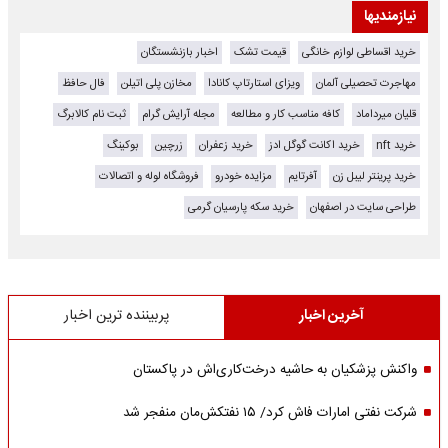
نیازمندیها
خرید اقساطی لوازم خانگی
قیمت تشک
اخبار بازنشستگان
مهاجرت تحصیلی آلمان
ویزای استارتاپ کانادا
مخازن پلی اتیلن
فال حافظ
قلیان میرداماد
کافه مناسب کار و مطالعه
مجله آرایش گرام
ثبت نام کالابرگ
خرید nft
خرید اکانت گوگل ادز
خرید زعفران
زرچین
بوکینگ
خرید پرینتر لیبل زن
آفرتایم
مزایده خودرو
فروشگاه لوله و اتصالات
طراحی سایت در اصفهان
خرید سکه پارسیان گرمی
آخرین اخبار
پربیننده ترین اخبار
واکنش پزشکیان به حاشیه درخت‌کاری‌اش در پاکستان
شرکت نفتی امارات فاش کرد/ ۱۵ نفتکش‌مان منفجر شد