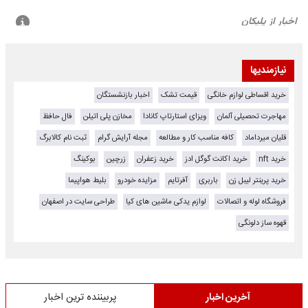
نیازمندیها
خرید اقساطی لوازم خانگی
قیمت تشک
اخبار بازنشستگان
مهاجرت تحصیلی آلمان
ویزای استارتاپ کانادا
مخازن پلی اتیلن
فال حافظ
قلیان میرداماد
کافه مناسب کار و مطالعه
مجله آرایش گرام
ثبت نام کالابرگ
خرید nft
خرید اکانت گوگل ادز
خرید زعفران
زرچین
بوکینگ
خرید پرینتر لیبل زن
باربری
آفرتایم
مزایده خودرو
بلیط هواپیما
فروشگاه لوله و اتصالات
لوازم یدکی ماشین های کیا
طراحی سایت در اصفهان
قهوه ساز دلونگی
آخرین اخبار
پربیننده ترین اخبار