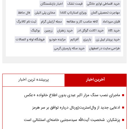
خرید اقساطی لوازم خانگی
قیمت تشک
اخبار بازنشستگان
مهاجرت تحصیلی آلمان
ویزای استارتاپ کانادا
مخازن پلی اتیلن
فال حافظ
قلیان میرداماد
کافه مناسب کار و مطالعه
مجله آرایش گرام
ثبت نام کالابرگ
خرید nft
خرید اکانت گوگل ادز
خرید زعفران
زرچین
بوکینگ
خرید پرینتر لیبل زن
باربری
آفرتایم
مزایده خودرو
فروشگاه لوله و اتصالات
طراحی سایت در اصفهان
خرید سکه پارسیان گرمی
آخرین اخبار
پربیننده ترین اخبار
ماجرای نصب سنگ مزار اکبر عبدی بدون اطلاع خانواده +عکس
ادعایی جدید از وال‌استریت‌ژورنال درباره توافق بر سر هرمز
پزشکیان: شخصیت آیت‌الله سیدمجتبی خامنه‌ای استثنائی است