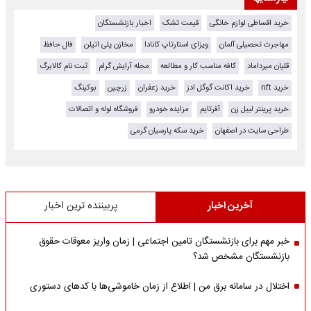
خرید اقساطی لوازم خانگی
قیمت تشک
اخبار بازنشستگان
مهاجرت تحصیلی آلمان
ویزای استارتاپ کانادا
مخازن پلی اتیلن
فال حافظ
قلیان میرداماد
کافه مناسب کار و مطالعه
مجله آرایش گرام
ثبت نام کالابرگ
خرید nft
خرید اکانت گوگل ادز
خرید زعفران
زرچین
بوکینگ
خرید پرینتر لیبل زن
آفرتایم
مزایده خودرو
فروشگاه لوله و اتصالات
طراحی سایت در اصفهان
خرید سکه پارسیان گرمی
آخرین اخبار
پربیننده ترین اخبار
خبر مهم برای بازنشستگان تامین اجتماعی | زمان واریز معوقات حقوق
بازنشستگان مشخص شد؟
اختلال در سامانه برق من | اطلاع از زمان خاموشی‌ها با کدهای دستوری