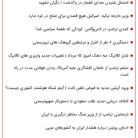
احتمال شنیدن صدای انفجار در پاکدشت / نگران نشوید
وزیر خارجه ترکیه: اسرائیل هیچ قصدی برای صلح در غزه ندارد
کمدی ترامپ در لاس‌وگاس: کودکی که طعمۀ سیاسی شد!
دستگیری ۸ نفر از اشرار و مرتبطین گروهک های تروریستی
شارژ کالابرگ سه دهک امروز ۱۵ مرداد | تغییرات جدید واریزی های کالابرگ
خشم ترامپ از عاملان افشاگری‌ علیه آمریکا/ زندان طولانی مدت در راه
است
ورود آپشن جدید به قبوض تلفن ثابت | آیتم شبکه هوشمند کشوری چیست؟
ائتلاف دریایی جدید نقاب سعودی با دستورکار صهیونیستی
نارضایتی ترامپ از از وزیر جنگ بخاطر درگیری با ایران
ادعای رویترز درباره هشدار ایران به کشورهای عربی