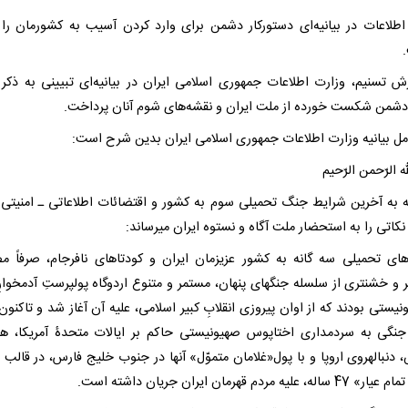
اطلاعات در بیانیه‌ای دستورکار دشمن برای وارد کردن آسیب به کشورمان را ب
رش تسنیم، وزارت اطلاعات جمهوری اسلامی ایران در بیانیه‌ای تبیینی به ذکر 
 دشمن شکست خورده از ملت ایران و نقشه‌های شوم آنان پرداخت.
مل بیانیه وزارت اطلاعات جمهوری اسلامی ایران بدین شرح است:
ه الرّحمن الرّحیم
ه به آخرین شرایط جنگ تحمیلی سوم به کشور و اقتضائات اطلاعاتی ـ امنیتی
نکاتی را به استحضار ملت آگاه و نستوه ایران میرساند:
ی تحمیلی سه گانه به کشور عزیزمان ایران و کودتاهای نافرجام، صرفاً م
ر و خشنتری از سلسله جنگهای پنهان، مستمر و متنوع اردوگاه پولپرستِ آدمخوارِ
یستی بودند که از اوان پیروزی انقلابِ کبیر اسلامی، علیه آن آغاز شد و تاکنون
 جنگی به سردمداری اختاپوس صهیونیستی حاکم بر ایالات متحدۀ آمریکا، ه
، دنبالهروی اروپا و با پول«غلامان متموّل» آنها در جنوب خلیج فارس، در قالب
، علیه مردم قهرمان ایران جریان داشته است.