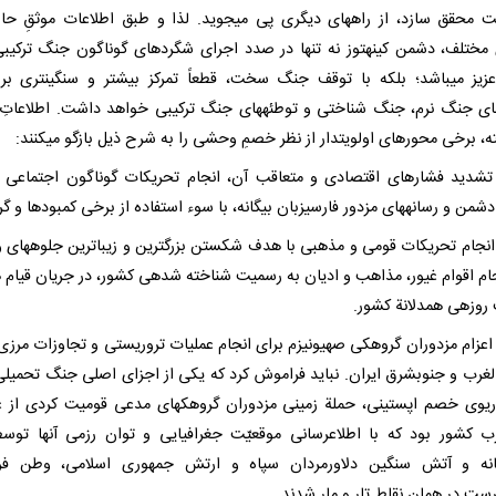
ت محقق سازد، از راههای دیگری پی میجوید. لذا و طبق اطلاعات موثقِ حا
مختلف، دشمن کینهتوز نه تنها در صدد اجرای شگردهای گوناگون جنگ ترکیبی
عزیز میباشد؛ بلکه با توقف جنگ سخت، قطعاً تمرکز بیشتر و سنگینتری بر 
ی جنگ نرم، جنگ شناختی و توطئههای جنگ ترکیبی خواهد داشت. اطلاعاتِ 
ه، برخی محورهای اولویتدار از نظر خصمِ وحشی را به شرح ذیل بازگو میکنند:
 - تشدید فشارهای اقتصادی و متعاقب آن، انجام تحریکات گوناگون اجتماعی
شمن و رسانههای مزدور فارسیزبان بیگانه، با سوء استفاده از برخی کمبودها و گران
 - انجام تحریکات قومی و مذهبی با هدف شکستن بزرگترین و زیباترین جلوههای
ام اقوام غیور، مذاهب و ادیان به رسمیت شناخته شدهی کشور، در جریان قیام 
روزهی همدلانة کشور.
3 - اعزام مزدوران گروهکی صهیونیزم برای انجام عملیات تروریستی و تجاوزات مرزی
لغرب و جنوبشرق ایران. نباید فراموش کرد که یکی از اجزای اصلی جنگ تحمیل
ریوی خصم اپستینی، حملة زمینی مزدوران گروهکهای مدعی قومیت کردی از 
ب کشور بود که با اطلاعرسانی موقعیّت جغرافیایی و توان رزمی آنها توس
خانه و آتش سنگین دلاورمردان سپاه و ارتش جمهوری اسلامی، وطن فر
رست در همان نقاط تار و مار شدند.