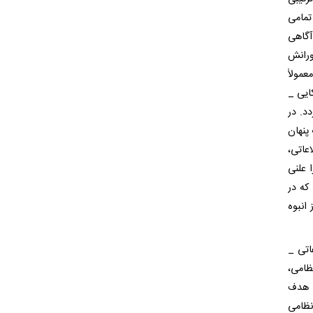
تمامی
آگاهی
ورانش
مولاً
ایی _
د. در
پنهان
عاتی،
 علنی
 که در
انبوه
اتی _
ظامی،
، هدف
نظامی