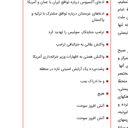
سلیم،
ادعای آکسیوس درباره توافق ایران با عمان و آمریکا
 امام
ادعاهای عربستان درباره توافق مشترک با ترکیه و
ن ملت
پاکستان
 تنها
ترامپ جنایتکار، سوئیس را تهدید کرد
نیستی
واکنش بقائی به خیالبافی ترامپ
ز صبح
واکنش همتی به اظهارات وزیر خزانه‌داری آمریکا
رکز و
آنها.
پشت‌پرده یک آرایش امنیتی تازه در منطقه
مختصر
منحطّ
و ما ادراک بمب
یستی،
هیچ
هکهای
رده و
آتش افروز سوخت
رتبه،
آتش افروز سوخت
یمهای
رسانة