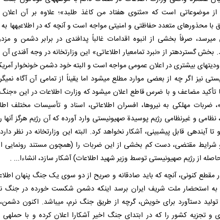
ز موضوعاتی است که «مثنوی هفتاد من کاغذ طلبد»؛ علاوه بر آن اعلان 
 با محذورهای متعدد حفاظتی و امنیتی مواجه است و آنچه که در اطلاعیهها به 
میرسد، صرفاً بخشی از انبوه اقدامات غالباً پدافندی در برابر دشمن و مزد
 بخش گستردهتر از «نبرد تمامعیار اطلاعاتی» این وزارتخانه در وجه آفندی آن مع
ودیتهای بیشتری در اعلان عمومی مواجه است و البته خود دشمن خونخوار آمریک
تی نیز اگر چه از بعضی موارد مطلع میشود اما یقیناً از تمامی آن آگاه نمیگرد
با تأکید مضاعف و با ضرس قاطع اعلان میشود که وزارت اطلاعات در این «جنگ 
، ضربات مهلکی به نیروها، افسران اطلاعاتی، اسناد و تأسیسات مختلف اطلا
 نظامی و غیرنظامی رژیم پوسیدة صهیونیستی وارد آورده که آن رژیم هرگز آنها را
 تا آیندهی قابل پیشبینی، آشکار نخواهد کرد. البته این وزارتخانه در نظر دارد
 شرایط مقتضی، دست کم بخشی از این ضربات را (همچون مستند رونمایی از 
اصله از رژیم صهیونیستی توسط وزیر شهید اطلاعات) آشکار سازد، انشاءا... .
در مقطع کنونی، آنچه که باید صادقانه و صریح از دو سوی یک جنگ پنهان اطلاع
 به استحضار ملت شریف ایران برسد اینکه دشمن شکست خورده در جنگ ن
 تولید دستآورد برای خویش، گرچه از طریق جنگ نرم، میباشد. اکنون دشمن
زی و تجزیه کشور را که در ابتدای جنگ اخیر آشکارا اعلان کرده و با حملهی 