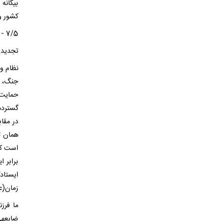
کشور و
7/5 - انجام انواع حملات سایبری
تجدید 
نظام و
جنگ، ن
حمایت 
گستردهت
در مقاب
همان ت
است که
برابر 
ایستاد
زمان(ع
ما فرز
ضایعهی