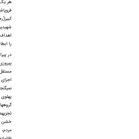
هر یک 
فروپاش
کبیر(ر
شهیدپر
اهداف 
را ابطا
در پیر
پیروزی
مستقل 
اجزای 
نمیگنجد
پهلوی 
گروهها
تجزیهط
خشن و 
مردم، 
ظالمان