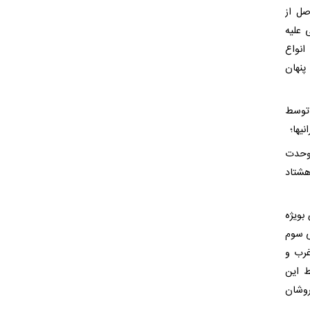
صل از
 علیه
انواع
پنهان
 توسط
یها؛
 وحدت
هشتاد
 بویژه
ی سوم
غرب و
ط این
وشان