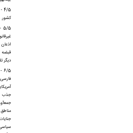
4/5
کشور.
/5
غیرقان
اذعان 
قبضه ا
دیگر ت
6/5
فارسی،
آمریکا
جذب جا
جمعآور
مناطق 
جنایات
سیاسی،