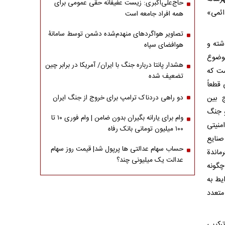
حاج‌علی‌اکبری: زیست عفیفانه حقی عمومی برای
ائمی»
همه افراد جامعه است
تصاویر هواگردهای منهدم‌شده دشمن توسط سامانۀ
مر توطئههای دشمن در 47 سال گذشته و
هوافضای سپاه
 کودتای دیماه 1404 ، اکنون موضوع
هشدار پانتا درباره جنگ با ایران/ آمریکا در برابر چین
ست که
تضعیف شده
 قطعاً
ج بین
دو راهی دردناک ترامپ برای خروج از جنگ ایران
ً 8 ماه، توانسته دو جنگ
وام برای یارانه بگیران بدون ضامن | وام فوری ۱۰ تا
منیتی
۱۰۰ میلیون تومانی بانک رفاه
صنایع
حساب سهام عدالتی ها پرپول شد| قیمت روز سهام
ماندة
عدالت یک میلیونی چند؟
چگونه
یط به
متعدد
رکیبی