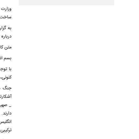
وزارت 
ساخت.
به گزا
درباره
متن کا
بسم الل
با توج
کنونی، 
جنگ ها
آشکارت
_ صهیون
دارند.
انگلیس
ترکیبی تمام عیار» 47 ساله