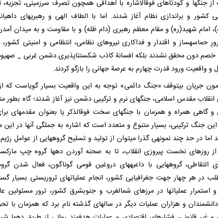
از جنگها و کودتاهای فوقالاشاره با اهدافی همچون تصرف سرزمینی، تجزیه، ت
ی کشور و براندازی نظام آغاز شدند. اما با الطاف الهی و رهبریهای داهیانة
ه)، امام شهید(ره) و مقام معظم رهبری (دام ظله) و با مقاومت و به میدان آمد
ورِ حماسهساز و اقتدار و فداکاری نیروهای نظامی، انتظامی و امنیتی کشور، نه
خصم دون محقق نشدند بلکه افسانة کاذب شکستناپذیری دشمن غربی _ صهیو
ل و واقعیت ورود قدرت چهارم به عرصة جهانی را بازگو کردند.
امون جریان بیتوقف «جنگ دائمی» توجه به این واقعیت بسیار گویاست که ا
 انقلاب مقدس اسلامی، جنگهای نرم و ترکیبی دشمن نیز آغاز شدند؛ گاه بطور متم
و گاهی همراه و همزمان با جنگهای سخت فوقالذکر یا بعنوان مقدمهای برای 
این جنگ ترکیبی، بسیار متنوع و متعدد است که اشاره به جملگی آنها در این 
 اما در حد چند نمونهی گذرا میتوان از تولید و تسلیح گروههایی از عوامل رژیم 
از روزهای نخست پیروزی انقلاب، تا به صحنه آوردن دهها گروه چپ مارکس
ی التقاطی، گروههایی با داعیههای دروغین قومی گوناگون، فعال شدن گرو
لب در هر چهار جهت جغرافیایی کشور، انجام عملیاتهای تروریستی بسیار گست
استمرار عملیاتها در مرزهای شمالغرب و جنوبشرق کشور، ترور مسئولین عالی
دانشمندان و هزاران عملیات دیگر در سالهای گذشته نام برد که همزمان با تحر
ه و غیر قانونی، فشارهای اقتصادی و عملیات هدفمند روانی از طریق دهها شبه