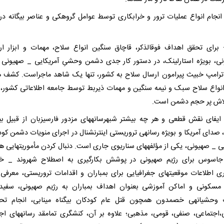
 - انجام انواع عملیات ترور و خرابکاری توسط عوامل گروهکی و عناصر بیگانه در
5 - برای تحقق اهداف فوقالذکر، قاچاق سنگین انواع سلاح، مهمات و ابزار ار
ونی، بویژه استارلینک، در دستور کار جدی دشمن وحشیِ آمریکایی _ صهیونی
ترامپ خبیث پیرامون ارسال سلاح به کشور، تنها یک شاهد ماجراست. کشف ه
نواع سلاح سبک و نیمه سنگین و مهمات ذیربط توسط جامعه اطلاعاتی کشور،
لاش پر حجم دشمن است.
 - ایفای نقش قطعی و هر چه بیشتر شبهرسانههای مزدور فارسیزبان از قبیل ب
 صدای آمریکا و بویژه رسانهی تروریستی اینترنشنال در اجرای منویات دشمن ک
یی _ صهیونی، یکی از مؤلفههای سناریوی جاری است. دنبال کردن مأموریتهایی 
سوس برای رژیم صهیونی در پوشش بکارگیری به اصطلاح شهروند _ خبرن
ی اطلاعات موقعیتهای جغرافیایی برای بمباران و اقدامات تروریستی، معرفی
مسکونی و اماکن آموزشی بعنوان اهداف بمباران به رژیم صهیونی، سفی
 وحشیانهی خصمدون همچون قتل عام کودکان بیگناه مینابی، انجام تحر
اجتماعی، صنفی، قومی، مذهبی؛ علاوه بر آن، کنشگری تمامقد رسانههای اج