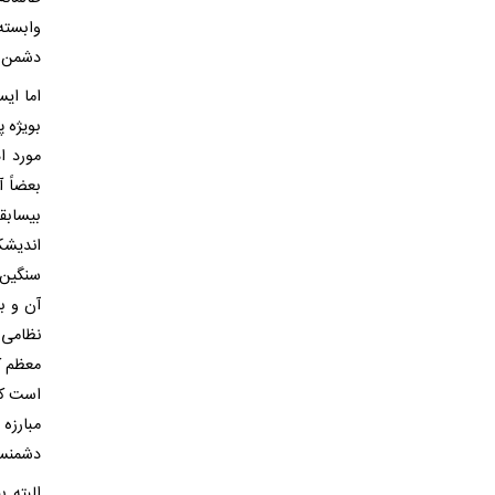
وابسته
دشمن ع
مورد ا
بعضاً آ
بیسابق
سنگین و
آن و بع
نظامی 
معظم ک
است که 
مبارزه
دشمنساخ
البته 