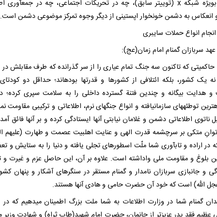
بیگانه بویژه شبکه x (توییتر سابق)، چه در تحریکات اجتماعی، چه در جمعآوری 
 انعکاس به دشمن خونخوار اپستینی از دیگر وجوه تمرکز موضوعی دشمن است.
عهد سربازان گمنام امام زمان(عج):
 حاکمیتی که تاکنون سه جنگ تمام عیاری را از سر گذرانده که طرف مقابلش در 
ه یک کشور، بلکه ائتلافی از کشورها و قدرتها بودهاند؛ حداقل دو کودتا
و هدایت بیگانه و چندین فتنة گسترده داخلی را به سلامت سپری کرده؛ در 
رین توطئههای سازمانیافته و انواع جنگهای نرم، اطلاعاتی و ترکیبی مقاومت نمو
ل ناتوی اطلاعاتی دشمن و غلامان نیابتی آنها ایستادگی کرده و بر آنها فائق آمد
وانِ متکی بر سرچشمه قدرت الهی و عنایت اهلبیت عصمت و طهارت (علیهم ال
 در اراده و تابآوری شما ملّت اسطورهای تجلی یافته و دنیا را به ستایش و تعظ
این بلوغ و مقاومت ملی واداشته است. علاوه بر آن، این حاصل عزم و غیرت و ت
گی و جانبازی سربازان نامدار و گمنام مستقر در سنگرهای آشکار و پنهان کشور
جل الله) است که خود آن حضرت حامی و هادی آنها هستند.
ندان گمنام شما در وزارت اطلاعات به شما ملت بزرگ اطمینان میدهیم که در 
 عظیم فقد پدر عزیزتر از جانمان، حضرت امام شهید(طاب ثراه) و شهادت وزیر م