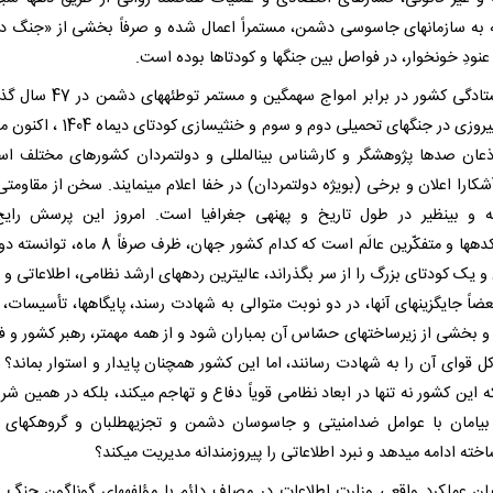
 به سازمانهای جاسوسی دشمن، مستمراً اعمال شده و صرفاً بخشی از «جنگ د
نودِ خونخوار، در فواصل بین جنگها و کودتاها بوده است.
اما ایستادگی کشور در برابر امواج سهمگین و مست
بویژه پیروزی در جنگهای تحمیلی دوم و سوم و خنثیسازی
ذعان صدها پژوهشگر و کارشناس بینالمللی و دولتمردان کشورهای مختلف ا
شکارا اعلان و برخی (بویژه دولتمردان) در خفا اعلام مینمایند. سخن از مقاومتی
ه و بینظیر در طول تاریخ و پهنهی جغرافیا است. امروز این پرسش رای
اندیشکدهها و متفکّرین عالَم است که کدام کشور جهان، ظرف صرفا
 یک کودتای بزرگ را از سر بگذراند، عالیترین ردههای ارشد نظامی، اطلاعاتی و ا
ضاً جایگزینهای آنها، در دو نوبت متوالی به شهادت رسند، پایگاهها، تأسیسات، 
و بخشی از زیرساختهای حسّاس آن بمباران شود و از همه مهمتر، رهبر کشور و فر
ل قوای آن را به شهادت رسانند، اما این کشور همچنان پایدار و استوار بماند؟ 
این کشور نه تنها در ابعاد نظامی قویاً دفاع و تهاجم میکند، بلکه در همین شرا
 بیامان با عوامل ضدامنیتی و جاسوسان دشمن و تجزیهطلبان و گروهکهای 
ته ادامه میدهد و نبرد اطلاعاتی را پیروزمندانه مدیریت میکند؟
بیان عملکرد واقعی وزارت اطلاعات در مصاف دائم با مؤلفههای گوناگون جنگ ت