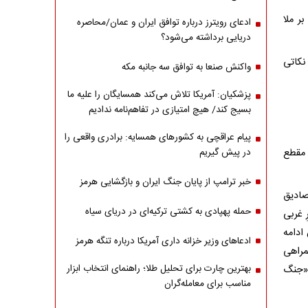
ر ملا
ادعای رویترز درباره توافق ایران و عمان/محاصره
دریایی برداشته می‌شود؟
نکاتی
واکنش صنعا به توافق سه جانبه مکه
پزشکیان: آمریکا تلاش می‌کند همسایگان را علیه ما
بسیج کند/ هیچ امتیازی در تفاهم‌نامه ندادیم
پیام عراقچی به کشورهای همسایه: برادری واقعی را
 مقطع
در پیش گیریم
خبر ترامپ از پایان جنگ ایران و بازگشایی هرمز
صادیق
حمله پهپادی به کشتی ترکیه‌ای در دریای سیاه
 غربی
 ادامه
ادعاهای وزیر خزانه داری آمریکا درباره تنگه هرمز
مراهی
بهترین چارت برای تحلیل طلا؛ راهنمای انتخاب ابزار
 «جنگ
مناسب برای معامله‌گران