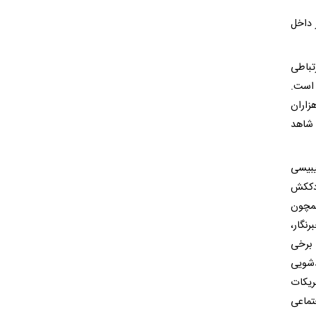
 داخل
تباطی
 است.
زاران
 شاهد
یبیسی
ودککش
همچون
گار،
 برخی
دشویی
یکات
تماعی