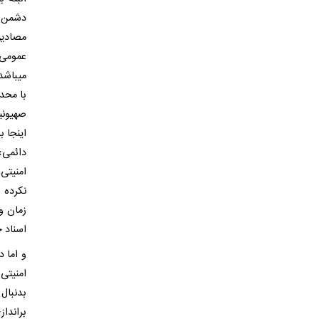
دشمن ا
مصادیق
عمومی 
میباشد.
با محد
صهیونیس
اینجا 
دائمی»
امنیتی،
نکرده و
زمان و
اسناد ح
و اما 
امنیتی
بدنبال
براندا