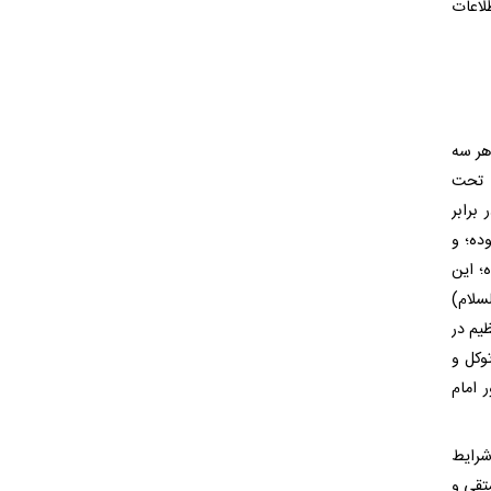
اطلاعات
هر سه
ی تحت
برابر
ده؛ و
ه؛ این
سلام)
یم در
وکل و
 امام
شرایط
تقی و