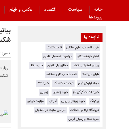
خانه
سیاست
اقتصاد
عکس و فیلم
پیوند‌ها
بیان
نیازمندیها
شکست
خرید اقساطی لوازم خانگی
قیمت تشک
۶ خرداد ۱۴۰۵ - ۱۲:۱۹
اخبار بازنشستگان
مهاجرت تحصیلی آلمان
ویزای استارتاپ کانادا
مخازن پلی اتیلن
فال حافظ
وزارت
قلیان میرداماد
کافه مناسب کار و مطالعه
شکست 
مجله آرایش گرام
ثبت نام کالابرگ
خرید nft
خرید اکانت گوگل ادز
خرید زعفران
زرچین
بوکینگ
خرید پرینتر لیبل زن
آفرتایم
مزایده خودرو
فروشگاه لوله و اتصالات
طراحی سایت در اصفهان
خرید سکه پارسیان گرمی