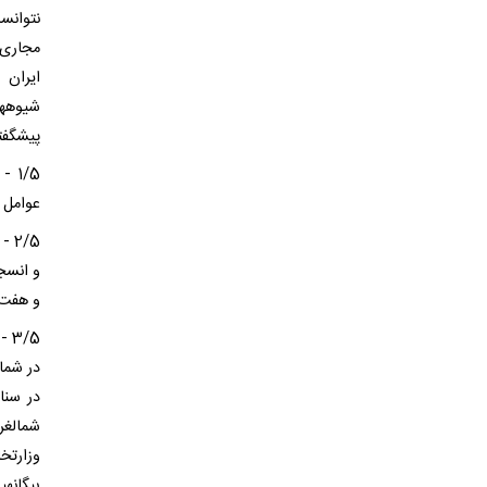
نتوانس
مجاری 
ایران 
شیوهها
پیشگفت
1/5
عوامل د
2/5
و انسج
و هفت 
/5
در شما
در سنا
شمالغر
وزارت
بیگانهپ