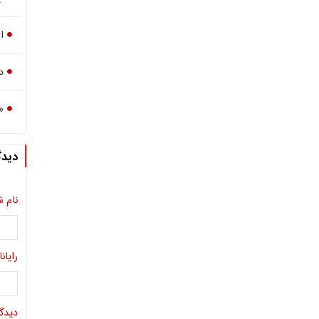
ا
د
«
دیدگ
نام ش
رایانا
دیدگا