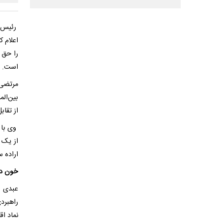
رئیس ا
اعلام 
را حق 
است.
مرتضی 
بین‌الم
از تقاب
وی با ت
از یک 
اراده 
خون دا
عبدی ب
راهبرد
نماد ا