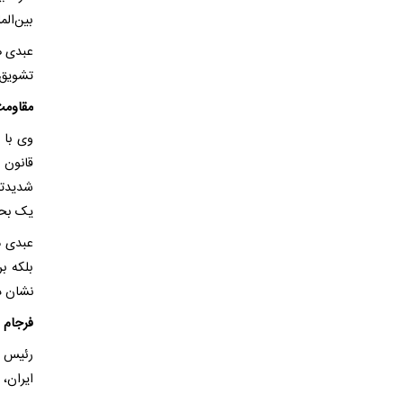
بین‌ال
عبدی هش
تشویق 
مقاومت ه
قانون 
یک بحث
عبدی م
بلکه ب
نشان دا
فرجام 
رئیس اد
ایران،