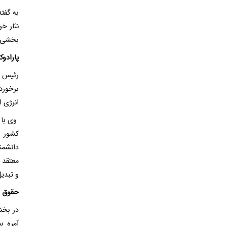
به گفت
نثار خ
بخشی از
پارادو
برخوردا
انرژی ا
وی با 
کشور پ
دانشمن
معتقد 
و تبدی
حقوق ب
در بخش
آمره ب