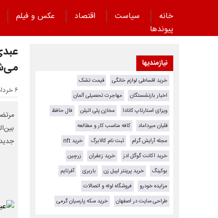
خانه
سیاست
اقتصاد
عکس و فیلم
پیوند‌ها
نیازمندیها
می‌ش
خرید اقساطی لوازم خانگی
قیمت تشک
۶ خرداد ۱۴۰۵ - ۱۹:۵۱
اخبار بازنشستگان
مهاجرت تحصیلی آلمان
ویزای استارتاپ کانادا
مخازن پلی اتیلن
فال حافظ
مرتضی
قلیان میرداماد
کافه مناسب کار و مطالعه
بین‌ال
جدیدی
مجله آرایش گرام
ثبت نام کالابرگ
خرید nft
خرید اکانت گوگل ادز
خرید زعفران
زرچین
بوکینگ
خرید پرینتر لیبل زن
باربری
آفرتایم
مزایده خودرو
فروشگاه لوله و اتصالات
طراحی سایت در اصفهان
خرید سکه پارسیان گرمی