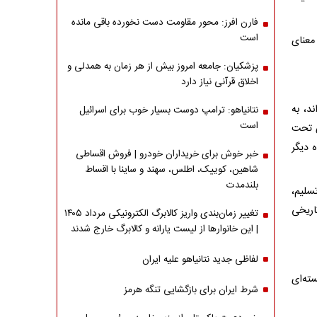
فارن افرز: محور مقاومت دست نخورده باقی مانده
است
 معنای
پزشکیان: جامعه امروز بیش از هر زمان به همدلی و
اخلاق قرآنی نیاز دارد
داند، به
نتانیاهو: ترامپ دوست بسیار خوب برای اسرائیل
است
ی تحت
 از این معاهده دیگر
خبر خوش برای خریداران خودرو | فروش اقساطی
شاهین، کوییک، اطلس، سهند و ساینا با اقساط
بلندمدت
سلیم،
اریخی
تغییر زمان‌بندی واریز کالابرگ الکترونیکی مرداد ۱۴۰۵
| این خانوارها از لیست یارانه و کالابرگ خارج شدند
لفاظی جدید نتانیاهو علیه ایران
سته‌ای
شرط ایران برای بازگشایی تنگه هرمز