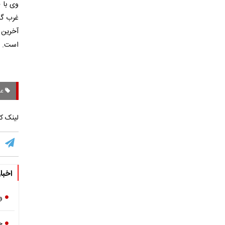
وی با 
غرب گر
آخرین 
است.
عب
لینک کو
اخبا
وا
ج