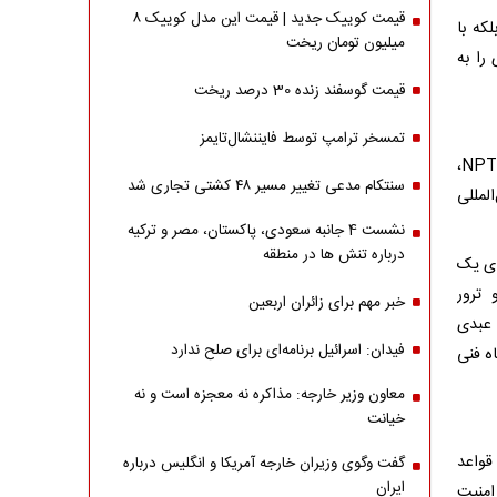
قیمت کوییک جدید | قیمت این مدل کوییک ۸
که با
میلیون تومان ریخت
را به
قیمت گوسفند زنده 30 درصد ریخت
تمسخر ترامپ توسط فایننشال‌تایمز
رئیس اندیشکده مطالعات راهبردی حقوق بین‌الملل با استناد به ماده چهارم پیمان NPT،
سنتکام مدعی تغییر مسیر ۴۸ کشتی تجاری شد
لمللی
نشست 4 جانبه سعودی، پاکستان، مصر و ترکیه
درباره تنش ها در منطقه
ای یک
 ترور
خبر مهم برای زائران اربعین
 عبدی
فیدان: اسرائیل برنامه‌ای برای صلح ندارد
ه فنی
معاون وزیر خارجه: مذاکره نه معجزه است و نه
خیانت
قواعد
گفت وگوی وزیران خارجه آمریکا و انگلیس درباره
ایران
امنیت