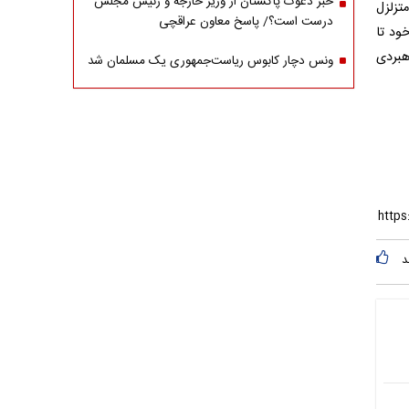
خبر دعوت پاکستان از وزیر خارجه و رئیس مجلس
تزلزل
درست است؟/ پاسخ معاون عراقچی
ود تا
هبردی
ونس دچار کابوس ریاست‌جمهوری یک مسلمان شد
د