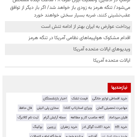
نیازمندیها
خرید اقساطی لوازم خانگی
قیمت تشک
اخبار بازنشستگان
مهاجرت تحصیلی آلمان
ویزای استارتاپ کانادا
مخازن پلی اتیلن
فال حافظ
قلیان میرداماد
کافه مناسب کار و مطالعه
مجله آرایش گرام
ثبت نام کالابرگ
خرید nft
خرید اکانت گوگل ادز
خرید زعفران
زرچین
بوکینگ
خرید پرینتر لیبل زن
آفرتایم
مزایده خودرو
فروشگاه لوله و اتصالات