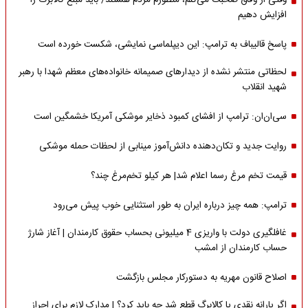
وقتی از وفاق صحبت می‌کنم، منظورم مردم هستند/ باید مبلغ کالابرگ را
افزایش دهیم
پاسخ قالیباف به ترامپ: این دیپلماسی نمایشی، شکست خورده است
لحظاتی منتشر نشده از دیدارهای صمیمانه خانواده‌های معظم شهدا با رهبر
شهید انقلاب
سی‌ان‌ان: ترامپ از افشای کمبود ذخایر موشکی آمریکا خشمگین است
روایت جدید و تکان‌دهنده دانش‌آموز مینابی از لحظات حمله موشکی
قیمت تخم مرغ رسما اعلام شد| هر کیلو تخم‌مرغ چند؟
ترامپ: همه چیز درباره ایران به طور استثنایی خوب پیش می‌رود
غافلگیری دولت با واریزی 4 میلیونی بحساب حقوق کارمندان | آغاز شارژ
حساب کارمندان از امشب
اصلاح قانون مهریه به دستورکار مجلس بازگشت
اگر یارانه نقدی یا کالابرگ قطع شد چه باید کرد؟ | مدارک لازم برای احراز