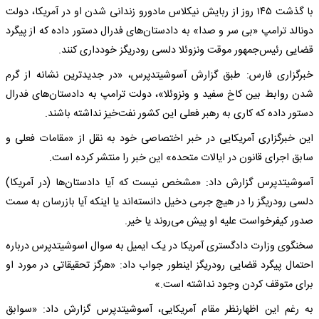
با گذشت ۱۴۵ روز از ربایش نیکلاس مادورو زندانی شدن او در آمریکا، دولت
دونالد ترامپ «بی سر و صدا» به دادستان‌های فدرال دستور داده که از پیگرد
قضایی رئیس‌جمهور موقت ونزوئلا دلسی رودریگز خودداری کنند.
خبرگزاری فارس: طبق گزارش آسوشیتدپرس، «در جدیدترین نشانه از گرم
شدن روابط بین کاخ سفید و ونزوئلا»، دولت ترامپ به دادستان‌های فدرال
دستور داده که کاری به رهبر فعلی این کشور نفت‌خیز نداشته باشند.
این خبرگزاری آمریکایی در خبر اختصاصی خود به نقل از «مقامات فعلی و
سابق اجرای قانون در ایالات متحده» این خبر را منتشر کرده است.
آسوشیتدپرس گزارش داد: «مشخص نیست که آیا دادستان‌ها (در آمریکا)
دلسی رودریگز را در هیچ جرمی دخیل دانسته‌اند یا اینکه آیا بازرسان به سمت
صدور کیفرخواست علیه او پیش می‌روند یا خیر.
سخنگوی وزارت دادگستری آمریکا در یک ایمیل به سوال اسوشیتدپرس درباره
احتمال پیگرد قضایی رودریگز اینطور جواب داد: «هرگز تحقیقاتی در مورد او
برای متوقف کردن وجود نداشته است.»
به رغم این اظهارنظر مقام آمریکایی، آسوشیتدپرس گزارش داد: «سوابق