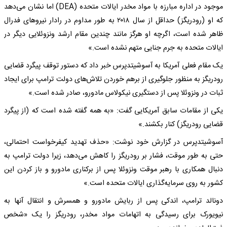
موجود در اداره مبارزه با مواد مخدر ایالات متحده (DEA) اما نشان می‌دهد
که او (رودریگز) حداقل از سال ۲۰۱۸ به طور مداوم در رادار نیروهای فدرال
ظاهر شده است، اگرچه او هرگز مانند چندین مقام ارشد ونزوئلایی دیگر در
ایالات متحده به جرم جنایی متهم نشده است.»
یک مقام فعلی آمریکا به آسوشیتدپرس خبر داد که دستور توقف پیگرد قضایی
رودریگز به منظور جلوگیری از برهم خوردن تلاش‌های دولت ترامپ برای ایجاد
ثبات در ونزوئلا پس از دستگیری نیکولاس مادورو، صادر شده است.»
یکی از مقامات سابق آمریکایی گفت: «به همه گفته شده است که (از پیگرد
قضایی رودریگز) کنار بکشند.»
آسوشیتدپرس در گزارش خود نوشت: «حذف تهدید کیفرخواست احتمالی،
حتی به طور موقت، فشار بر رودریگز را کاهش می‌دهد، زیرا دولت ترامپ به
دنبال همکاری با رهبر موقت ونزوئلا پس از برکناری مادورو و باز کردن این
کشور به روی سرمایه‌گذاری ایالات متحده است.»
دونالد ترامپ، اندکی پس از ربایش مادورو و همسرش و انتقال آنها به
نیویورک برای رسیدگی به اتهامات مواد مخدر، رودریگز را یک «شخص