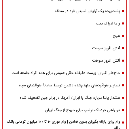
پشت‌پرده یک آرایش امنیتی تازه در منطقه
و ما ادراک بمب
هیچ
آتش افروز سوخت
آتش افروز سوخت
حاج‌علی‌اکبری: زیست عفیفانه حقی عمومی برای همه افراد جامعه است
تصاویر هواگردهای منهدم‌شده دشمن توسط سامانۀ هوافضای سپاه
هشدار پانتا درباره جنگ با ایران/ آمریکا در برابر چین تضعیف شده
دو راهی دردناک ترامپ برای خروج از جنگ ایران
وام برای یارانه بگیران بدون ضامن | وام فوری ۱۰ تا ۱۰۰ میلیون تومانی بانک
رفاه