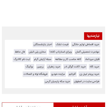
نیازمندیها
خرید اقساطی لوازم خانگی
قیمت تشک
اخبار بازنشستگان
مهاجرت تحصیلی آلمان
ویزای استارتاپ کانادا
مخازن پلی اتیلن
فال حافظ
قلیان میرداماد
کافه مناسب کار و مطالعه
مجله آرایش گرام
ثبت نام کالابرگ
خرید nft
خرید اکانت گوگل ادز
خرید زعفران
زرچین
بوکینگ
خرید پرینتر لیبل زن
آفرتایم
مزایده خودرو
فروشگاه لوله و اتصالات
طراحی سایت در اصفهان
خرید سکه پارسیان گرمی