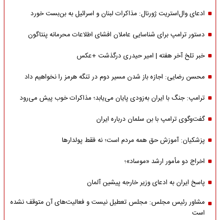
ادعای وال‌استریت ژورنال: مذاکرات لبنان و اسرائیل به بن‌بست خورد
دستور ترامپ برای شناسایی عاملان افشای اطلاعات محرمانه پنتاگون
خبر تلخ آخر هفته | امیر حیدری درگذشت +عکس
محسن رضایی: اجازه باز شدن مسیر دوم در تنگه هرمز را نخواهیم داد
ترامپ: جنگ با ایران به‌زودی پایان می‌یابد؛ مذاکرات خوب پیش می‌رود
گفت‌وگوی ترامپ با بن سلمان درباره ایران
پزشکیان: آموزش حق همه مردم است؛ نه فقط پولدارها
اخراج دو مأمور ارشد «موساد»؛
پاسخ ایران به ادعای وزیر خارجه پیشین آلمان
مشاور رئیس مجلس: مجلس تعطیل نیست و فعالیت‌های آن متوقف نشده
است