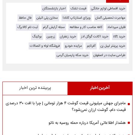
خرید اقساطی لوازم خانگی
قیمت تشک
اخبار بازنشستگان
مهاجرت تحصیلی آلمان
ویزای استارتاپ کانادا
مخازن پلی اتیلن
فال حافظ
قلیان میرداماد
کافه مناسب کار و مطالعه
مجله آرایش گرام
ثبت نام کالابرگ
خرید nft
خرید اکانت گوگل ادز
خرید زعفران
زرچین
بوکینگ
خرید پرینتر لیبل زن
آفرتایم
مزایده خودرو
فروشگاه لوله و اتصالات
طراحی سایت در اصفهان
خرید سکه پارسیان گرمی
آخرین اخبار
پربیننده ترین اخبار
ماجرای جهش میلیونی قیمت گوشت ۴ هزار تومانی | چرا با افت ۳۰ درصدی
قیمت دام، گوشت ارزان نمی‌شود؟
هشدار اطلاعاتی آمریکا درباره حمله روسیه به ناتو