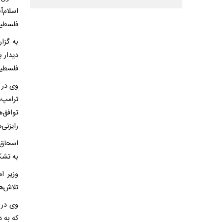
اسلام‌
فلسطین
به گزا
دیدار ب
فلسطین
وی در 
ترامپ،
توافق‌
رایزنی‌
اسحاق 
به تشک
وزیر ا
تلاش‌ه
وی در 
که به د