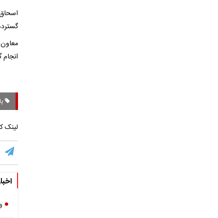
اسحاق 
گسترده‌
معاون 
انجام 
پا
لینک کو
اخبا
و