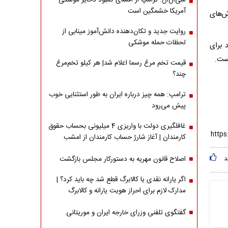
سی‌ان‌ان: ترامپ از افشای کمبود ذخایر موشکی
آمریکا خشمگین است
ش‌های
روایت جدید و تکان‌دهنده دانش‌آموز مینابی از
لحظات حمله موشکی
 برای
است.
قیمت تخم مرغ رسما اعلام شد| هر کیلو تخم‌مرغ
چند؟
ترامپ: همه چیز درباره ایران به طور استثنایی خوب
پیش می‌رود
غافلگیری دولت با واریزی 4 میلیونی بحساب حقوق
کارمندان | آغاز شارژ حساب کارمندان از امشب
د
اصلاح قانون مهریه به دستورکار مجلس بازگشت
اگر یارانه نقدی یا کالابرگ قطع شد چه باید کرد؟ |
مدارک لازم برای احراز هویت یارانه و کالابرگ
گفتگوی تلفنی وزرای خارجه ایران و موریتانی