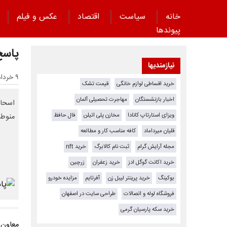
خانه
سیاست
اقتصاد
عکس و فیلم
پیوند‌ها
پاسخ
نیازمندیها
۹ خرداد ۱۴۰۵ - ۰۸:۳۳
خرید اقساطی لوازم خانگی
قیمت تشک
اخبار بازنشستگان
مهاجرت تحصیلی آلمان
اسحاق
ویزای استارتاپ کانادا
مخازن پلی اتیلن
فال حافظ
منوط 
قلیان میرداماد
کافه مناسب کار و مطالعه
مجله آرایش گرام
ثبت نام کالابرگ
خرید nft
خرید اکانت گوگل ادز
خرید زعفران
زرچین
بوکینگ
خرید پرینتر لیبل زن
آفرتایم
مزایده خودرو
فروشگاه لوله و اتصالات
طراحی سایت در اصفهان
خرید سکه پارسیان گرمی
معاون 