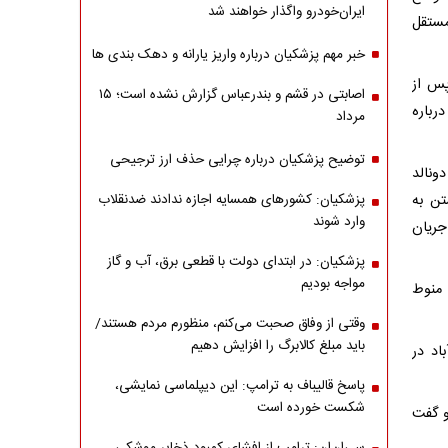
ایران‌خودرو واگذار خواهند شد
مستقل
خبر مهم پزشکیان درباره واریز یارانه و دهک بندی ها
پس از
اصابتی در قشم و بندرعباس گزارش نشده است؛ ۱۵
درباره
مرداد
توضیح پزشکیان درباره چرایی حذف ارز ترجیحی
ونالد
تن به
پزشکیان: کشورهای همسایه اجازه ندادند ضدنقلاب
وارد شوند
جریان
پزشکیان: در ابتدای دولت با قطعی برق، آب و گاز
مواجه بودیم
 منوط
وقتی از وفاق صحبت می‌کنم، منظورم مردم هستند/
باید مبلغ کالابرگ را افزایش دهیم
اد در
پاسخ قالیباف به ترامپ: این دیپلماسی نمایشی،
شکست خورده است
و گفت