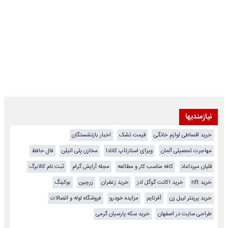
نیازمندیها
خرید اقساطی لوازم خانگی
قیمت تشک
اخبار بازنشستگان
مهاجرت تحصیلی آلمان
ویزای استارتاپ کانادا
مخازن پلی اتیلن
فال حافظ
قلیان میرداماد
کافه مناسب کار و مطالعه
مجله آرایش گرام
ثبت نام کالابرگ
خرید nft
خرید اکانت گوگل ادز
خرید زعفران
زرچین
بوکینگ
خرید پرینتر لیبل زن
آفرتایم
مزایده خودرو
فروشگاه لوله و اتصالات
طراحی سایت در اصفهان
خرید سکه پارسیان گرمی