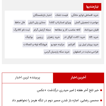
نیازمندیها
خرید اقساطی لوازم خانگی
قیمت تشک
اخبار بازنشستگان
مهاجرت تحصیلی آلمان
ویزای استارتاپ کانادا
مخازن پلی اتیلن
فال حافظ
قلیان میرداماد
کافه مناسب کار و مطالعه
مجله آرایش گرام
ثبت نام کالابرگ
خرید nft
خرید اکانت گوگل ادز
خرید زعفران
زرچین
بوکینگ
خرید پرینتر لیبل زن
آفرتایم
مزایده خودرو
فروشگاه لوله و اتصالات
طراحی سایت در اصفهان
خرید سکه پارسیان گرمی
آخرین اخبار
پربیننده ترین اخبار
خبر تلخ آخر هفته | امیر حیدری درگذشت +عکس
محسن رضایی: اجازه باز شدن مسیر دوم در تنگه هرمز را نخواهیم داد