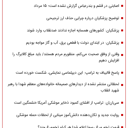
اصابتی در قشم و بندرعباس گزارش نشده است؛ ۱۵ مرداد
توضیح پزشکیان درباره چرایی حذف ارز ترجیحی
پزشکیان: کشورهای همسایه اجازه ندادند ضدنقلاب وارد شوند
پزشکیان: در ابتدای دولت با قطعی برق، آب و گاز مواجه بودیم
وقتی از وفاق صحبت می‌کنم، منظورم مردم هستند/ باید مبلغ کالابرگ را
افزایش دهیم
پاسخ قالیباف به ترامپ: این دیپلماسی نمایشی، شکست خورده است
لحظاتی منتشر نشده از دیدارهای صمیمانه خانواده‌های معظم شهدا با رهبر
شهید انقلاب
سی‌ان‌ان: ترامپ از افشای کمبود ذخایر موشکی آمریکا خشمگین است
روایت جدید و تکان‌دهنده دانش‌آموز مینابی از لحظات حمله موشکی
قیمت تخم مرغ رسما اعلام شد| هر کیلو تخم‌مرغ چند؟