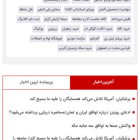
مهاجرت تحصیلی آلمان
ویزای استارتاپ کانادا
مخازن پلی اتیلن
فال حافظ
قلیان میرداماد
کافه مناسب کار و مطالعه
مجله آرایش گرام
ثبت نام کالابرگ
خرید nft
خرید اکانت گوگل ادز
خرید زعفران
زرچین
بوکینگ
خرید پرینتر لیبل زن
آفرتایم
مزایده خودرو
فروشگاه لوله و اتصالات
طراحی سایت در اصفهان
خرید سکه پارسیان گرمی
آخرین اخبار
پربیننده ترین اخبار
پزشکیان: آمریکا تلاش می‌کند همسایگان را علیه ما بسیج کند
ادعای رویترز درباره توافق ایران و عمان/محاصره دریایی برداشته می‌شود؟
واکنش صنعا به توافق سه جانبه مکه
پزشکیان: آمریکا تلاش می‌کند همسایگان را علیه ما بسیج کند/ جامعه را