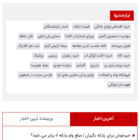
نیازمندیها
خرید اقساطی لوازم خانگی
قیمت تشک
اخبار بازنشستگان
مهاجرت تحصیلی آلمان
ویزای استارتاپ کانادا
مخازن پلی اتیلن
فال حافظ
قلیان میرداماد
کافه مناسب کار و مطالعه
مجله آرایش گرام
ثبت نام کالابرگ
خرید nft
خرید اکانت گوگل ادز
خرید زعفران
زرچین
بوکینگ
خرید پرینتر لیبل زن
باربری
آفرتایم
مزایده خودرو
بلیط هواپیما
فروشگاه لوله و اتصالات
لوازم یدکی ماشین های کیا
طراحی سایت در اصفهان
قهوه ساز دلونگی
آخرین اخبار
پربیننده ترین اخبار
خبرخوش برای یارانه بگیران | مبلغ وام یارانه 2 برابر می شود؟