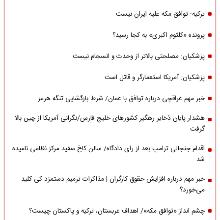
ترکیه: توافق مکه علیه ایران نیست
پرونده «کلثوم اکبری» به کجا رسید؟
پزشکیان: مصلحتی بالاتر از وحدت و انسجام نیست
پزشکیان: آمریکا استعمارگر و قاتل است
خبر مهم عراقچی درباره توافق با عمان/ شرط بازگشایی تنگه هرمز
هشدار پایان ذخایر رهگیر کشورهای خلیج فارس/نگرانی آمریکا از چین بالا
گرفت
اقدام جنجالی ترامپ بعد از رای دادگاه/ سالن کاخ سفید مرکز نظامی نامیده
شد
خبر مهم درباره افزایش حقوق کارگران | مذاکرات ترمیم دستمزد کی کلید
می‌خورد؟
چشم انداز «توافق مکه»/ اهداف عربستان، ترکیه و پاکستان چیست؟