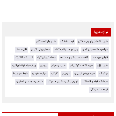
نیازمندیها
خرید اقساطی لوازم خانگی
قیمت تشک
اخبار بازنشستگان
مهاجرت تحصیلی آلمان
ویزای استارتاپ کانادا
مخازن پلی اتیلن
فال حافظ
قلیان میرداماد
کافه مناسب کار و مطالعه
مجله آرایش گرام
ثبت نام کالابرگ
خرید nft
خرید اکانت گوگل ادز
خرید زعفران
زرچین
ورق سیاه فولادایرانیان
بوکینگ
خرید پرینتر لیبل زن
باربری
آفرتایم
مزایده خودرو
بلیط هواپیما
فروشگاه لوله و اتصالات
لوازم یدکی ماشین های کیا
طراحی سایت در اصفهان
قهوه ساز دلونگی