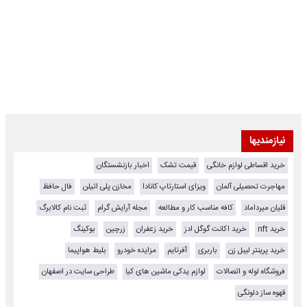
نیازمندیها
خرید اقساطی لوازم خانگی
قیمت تشک
اخبار بازنشستگان
مهاجرت تحصیلی آلمان
ویزای استارتاپ کانادا
مخازن پلی اتیلن
فال حافظ
قلیان میرداماد
کافه مناسب کار و مطالعه
مجله آرایش گرام
ثبت نام کالابرگ
خرید nft
خرید اکانت گوگل ادز
خرید زعفران
زرچین
بوکینگ
خرید پرینتر لیبل زن
باربری
آفرتایم
مزایده خودرو
بلیط هواپیما
فروشگاه لوله و اتصالات
لوازم یدکی ماشین های کیا
طراحی سایت در اصفهان
قهوه ساز دلونگی